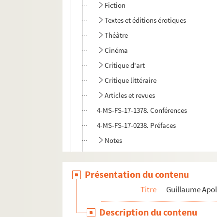
Fiction
Textes et éditions érotiques
Théâtre
Cinéma
Critique d'art
Critique littéraire
Articles et revues
4-MS-FS-17-1378. Conférences
4-MS-FS-17-0238. Préfaces
Notes
Manuscrits conservés
Publications d'œuvres
Présentation du contenu
Bibliographie des œuvres
Titre
Guillaume Apol
Dessins
Description du contenu