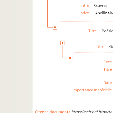
Correspondance
Titre
Œuvres
Biographie
Index
Apollinair
Portraits
Etudes
Titre
Poési
Documents en vente
Célébration et rayonnement
Titre
Gu
Personnalités liées
Pierre-Marcel Adéma
Cote
Titre
Date
Importance matérielle
Citer ce document :
https://ccfr.bnf.fr/por