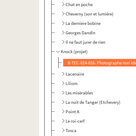
Chat en poche
Cheverny (son et lumière)
La dernière bobine
Georges Dandin
Il ne faut jurer de rien
Knock (projet)
8-TEC-014-016. Photographe non ide
Lacenaire
Liliom
Les misérables
La nuit de Tanger (Etchevery)
Point A
Le roi-cerf
Tosca