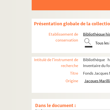
Biographie
Scénographies pour le théâtre et l'opéra
Années 1947-1959
Présentation globale de la collecti
Années 1960-1969
Etablissement de
Bibliothèque his
Années 1970-1979
conservation
Tous les
Années 1980-1989
Années 1990-1998
Productions non identifiées
Intitulé de l'instrument de
Bibliothèque h
recherche
Inventaire du fo
Les amants turcs
Titre
Fonds Jacques M
L'archipel Lenoir
Origine
Jacques Marilli
Le barbier de Séville (Cochet)
Le carrosse du Saint-Sacrement
D'amour et de théâtre
Dans le document :
Bérénice