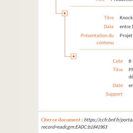
Titre
Knock 
Date
entre 
Présentation du
Projet
contenu
Cote
8
Titre
P
d
Date
en
Support
Citer ce document :
https://ccfr.bnf.fr/por
record=eadcgm:EADC:b1841963