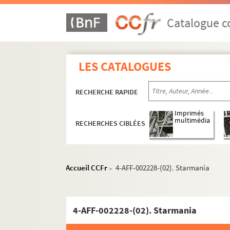
Salle des agriculteurs
Catalogue co
La Taverne de l'Olympia
Théâtre Apollo
Théâtre de l'Arbalète
LES CATALOGUES
Théâtre des Arts
Théâtre de l'Athénée
RECHERCHE RAPIDE
Théâtre La Bruyère
Imprimés
Théâtre du Chat noir
multimédia
RECHERCHES CIBLÉES
Théâtre du Conservatoire national d'art
Théâtre Edouard VII
Théâtre en rond de Paris
Accueil CCFr
4-AFF-002228-(02). Starmania
>
Théâtre Fontaine
Théâtre Grévin
4-AFF-002228-(02). Starmania
Théâtre de l'Humour
Théâtre des jeunes artistes