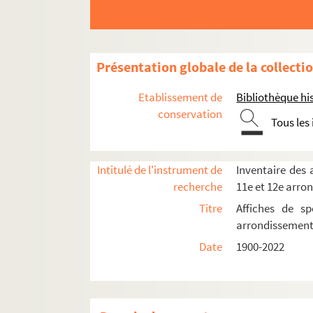
Théâtre Moderne (rue Blanche)
Théâtre Moderne (boulevard des Italiens)
Théâtre Mogador
Présentation globale de la collecti
Théâtre Mondain
Etablissement de
Bibliothèque his
Théâtre du Nord-Ouest
conservation
Tous les
Théâtre des Nouveautés
Théâtre de l'Œuvre
Intitulé de l'instrument de
Inventaire des a
Théâtre Le Palace
recherche
11e et 12e arro
Théâtre de Paris
Titre
Affiches de sp
Direction Léon Volterra
arrondissemen
Direction J. Esseau
Date
1900-2022
Direction Elvire Popesco et Hubert de
Direction Alain de Léséleuc
Direction Jérôme Lefranc, Maryvonne 