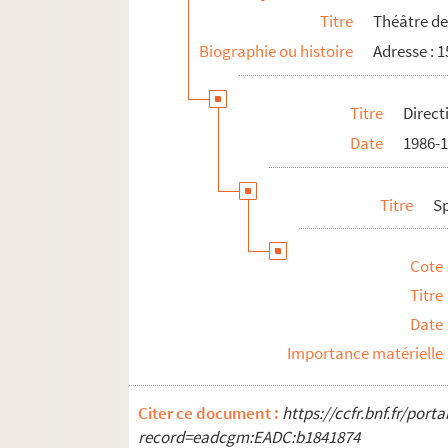
Titre
Théâtre de
Biographie ou histoire
Adresse : 
Titre
Direct
Date
1986-
Titre
S
Cote
Titre
Date
Importance matérielle
Citer ce document :
https://ccfr.bnf.fr/por
record=eadcgm:EADC:b1841874