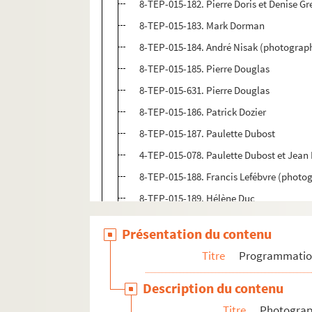
8-TEP-015-182. Pierre Doris et Denise Gr
8-TEP-015-183. Mark Dorman
8-TEP-015-184. André Nisak (photograph
8-TEP-015-185. Pierre Douglas
8-TEP-015-631. Pierre Douglas
8-TEP-015-186. Patrick Dozier
8-TEP-015-187. Paulette Dubost
4-TEP-015-078. Paulette Dubost et Jean
8-TEP-015-188. Francis Lefébvre (photo
8-TEP-015-189. Hélène Duc
8-TEP-015-190. François Darras (photog
Présentation du contenu
8-TEP-015-191. Marée-Breyer (photogra
Titre
Programmati
8-TEP-015-628. Jacques Dufilho, Enrico 
8-TEP-015-192. Claude Mathieu (photo
Description du contenu
8-TEP-015-193. Jacques Chollet (photo
Titre
Photograph