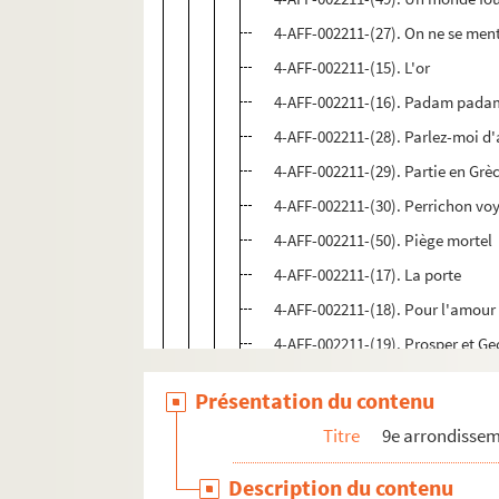
4-AFF-002211-(27). On ne se ment
4-AFF-002211-(15). L'or
4-AFF-002211-(16). Padam pada
4-AFF-002211-(28). Parlez-moi d
4-AFF-002211-(29). Partie en Grè
4-AFF-002211-(30). Perrichon vo
4-AFF-002211-(50). Piège mortel
4-AFF-002211-(17). La porte
4-AFF-002211-(18). Pour l'amour
4-AFF-002211-(19). Prosper et G
4-AFF-002211-(31). Quatre minut
Présentation du contenu
4-AFF-002211-(51). Le Secret de
Titre
9e arrondisse
4-AFF-002211-(23). Tempête en jui
4-AFF-002211-(20). Les trente-n
Description du contenu