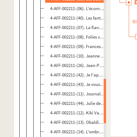
4-AFF-002211-(06). L'écornifleur
4-AFF-002211-(40). Les fantômes de la rue Pap
Bi
4-AFF-002211-(07). La fiancée du scaphandrier
4-AFF-002211-(08). Folies vaudeville
4-AFF-002211-(09). Francesco
4-AFF-002211-(10). Jeanne et Marguerite
4-AFF-002211-(26). Jean-Paul II, Antoine Vitez
4-AFF-002211-(42). Je l'appelais monsieur Co
4-AFF-002211-(43). Je vous salue mamie
4-AFF-002211-(11). Journal d'un curé de cam
4-AFF-002211-(44). Julie des Batignolles
4-AFF-002211-(12). Kiki Van Beethoven
4-AFF-002211-(13). Obaldia n'a que cent ans
4-AFF-002211-(14). L'ombre orchestre