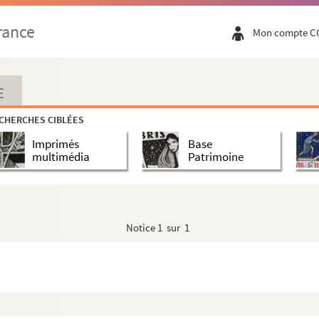
rance
Mon compte C
E
CHERCHES CIBLÉES
Imprimés
Base
multimédia
Patrimoine
Notice
1 sur 1
erdu
s !