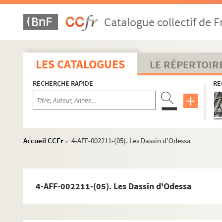
La Taverne de l'Olympia
Théâtre Apollo
Catalogue collectif de F
Théâtre de l'Arbalète
Théâtre des Arts
LES CATALOGUES
LE RÉPERTOIR
Théâtre de l'Athénée
Théâtre La Bruyère
RECHERCHE RAPIDE
RE
Direction Georges Herbert
Direction Georges Vitaly
Direction Stéphan Meldegg
Accueil CCFr
4-AFF-002211-(05). Les Dassin d'Odessa
>
Direction Marguerite Gourgue
Spectacles
4-AFF-002211-(01). A la recherche du temps p
4-AFF-002211-(05). Les Dassin d'Odessa
4-AFF-002211-(52). Amour Amor
4-AFF-002211-(36). Attention, maîtres chanteur