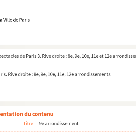
e
 Ville de Paris
pectacles de Paris 3. Rive droite : 8e, 9e, 10e, 11e et 12e arrondis
ris. Rive droite : 8e, 9e, 10e, 11e, 12e arrondissements
vée spéciale
t cinq ans !.. et des brouettes
entation du contenu
Titre
9e arrondissement