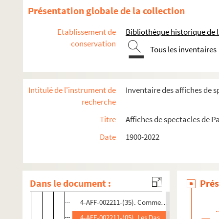
4-AFF-002211-(02). Une autre vie
Présentation globale de la collection
4-AFF-002211-(41). Bernard Mabille sur mesur
Etablissement de
Bibliothèque historique de la
4-AFF-002211-(03). Bidules trucs
conservation
Tous les inventaires
4-AFF-002211-(37). Broadway en chanté !
4-AFF-002211-(04). Le bug
4-AFF-002211-(24). Les cavaliers
Intitulé de l'instrument de
Inventaire des affiches de s
4-AFF-002211-(39). Chance !
recherche
4-AFF-002211-(38). Chagrin pour soi
Titre
Affiches de spectacles de Pa
4-AFF-002211-(53). Chanson plus bifluorée. Cu
Date
1900-2022
4-AFF-002211-(54). Fabrice Luchini et moi
4-AFF-002211-(55). Le projet Poutine
4-AFF-002211-(32). Chanson plus bifluorée. Ving
Dans le document :
Prés
4-AFF-002211-(25). Cher menteur
4-AFF-002211-(35). Comme un arbre perché
4-AFF-002211-(05). Les Dassin d'Odessa