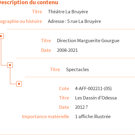
Description du contenu
Titre
Théâtre La Bruyère
illon
ographie ou histoire
Adresse : 5 rue La Bruyère
Titre
Direction Marguerite Gourgue
Date
2008-2021
. Rencontre à Castel Gandolfo.
Titre
Spectacles
cteau
Cote
4-AFF-002211-(05)
pagne
Titre
Les Dassin d'Odessa
Date
2012 ?
Importance matérielle
1 affiche illustrée