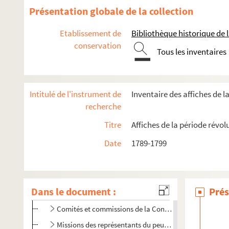
Présentation globale de la collection
Etablissement de
Bibliothèque historique de la
conservation
Tous les inventaires
Intitulé de l'instrument de
Inventaire des affiches de l
Actes de la monarchie
recherche
Assemblées nationales constituante et législative (1789-17
Titre
Affiches de la période révol
Convention nationale (1792-1795)
Date
1789-1799
4-AFF-001417. Déclaration des droits et des devoirs de l'
Actes législatifs
Déclarations de la Convention nationale
Dans le document :
Prés
Opinions des députés sur le jugement de Louis XVI
Comités et commissions de la Convention
Missions des représentants du peuple et des commissa