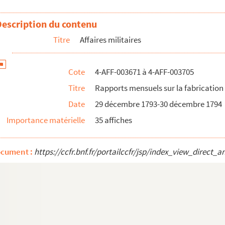
Description du contenu
Titre
Affaires militaires
ris et d'Essonne
Cote
4-AFF-003671 à 4-AFF-003705
guerre et des représentants en mission pour une prise d'armes...
Titre
Rapports mensuels sur la fabrication
 l'armée des côtes de la Rochelle, concernant la protection ...
Date
29 décembre 1793-30 décembre 1794
a fabrication nationale des armes
Importance matérielle
35 affiches
. Adresse concernant l'extraction de salpêtre à Paris
 destruction de Lyon
ocument :
https://ccfr.bnf.fr/portailccfr/jsp/index_view_dire