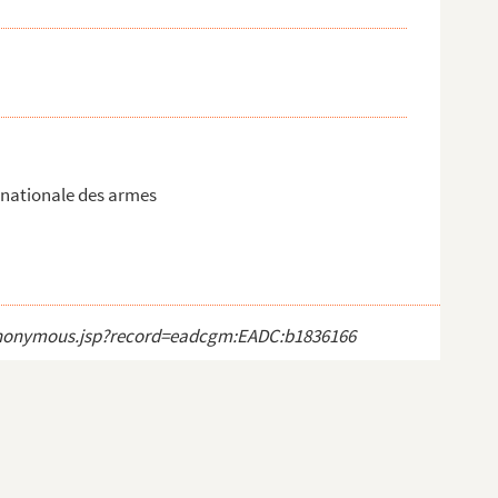
 nationale des armes
ct_anonymous.jsp?record=eadcgm:EADC:b1836166