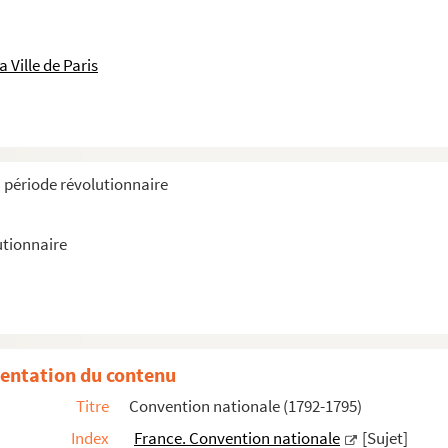
 Ville de Paris
a période révolutionnaire
92)
utionnaire
homme et du citoyen
entation du contenu
Titre
Convention nationale (1792-1795)
Index
France. Convention nationale
[Sujet]
ires nationaux