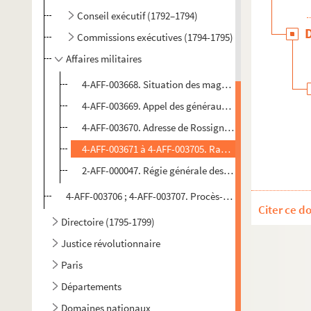
Conseil exécutif (1792–1794)
Commissions exécutives (1794-1795)
Affaires militaires
4-AFF-003668. Situation des magasins de poudre de Pa
4-AFF-003669. Appel des généraux, du ministère de la 
4-AFF-003670. Adresse de Rossignol, général en chef de
4-AFF-003671 à 4-AFF-003705. Rapports mensuels sur l
2-AFF-000047. Régie générale des poudres et salpêtres
4-AFF-003706 ; 4-AFF-003707. Procès-verbal concernant la
Citer ce d
Directoire (1795-1799)
Justice révolutionnaire
Paris
Départements
Domaines nationaux