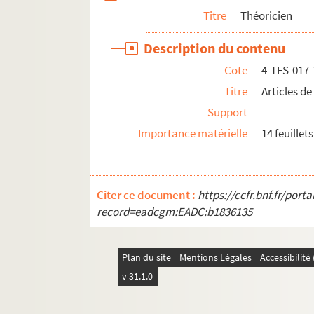
Titre
Théoricien
Description du contenu
Cote
4-TFS-017
Titre
Articles de
Support
Importance matérielle
14 feuillets
Citer ce document :
https://ccfr.bnf.fr/por
record=eadcgm:EADC:b1836135
Plan du site
Mentions Légales
Accessibilit
v 31.1.0