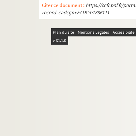
Citer ce document :
https://ccfr.bnf.fr/por
record=eadcgm:EADC:b1836111
Plan du site
Mentions Légales
Accessibilit
v 31.1.0