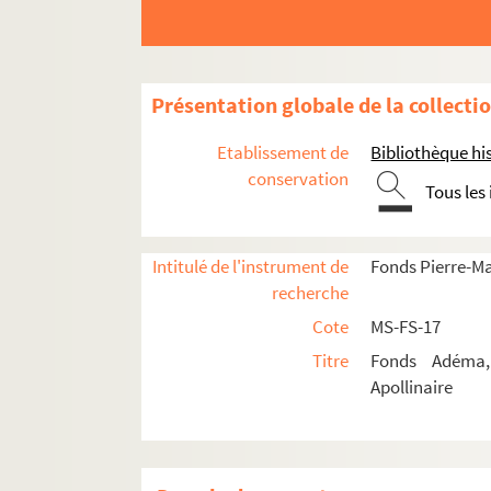
Œuvres
Correspondance
Biographie
Présentation globale de la collecti
Portraits
Etudes
Etablissement de
Bibliothèque his
conservation
Revues consacrées à Guillaume Apoll
Tous les
Ouvrages de Pierre-Marcel Adéma
Pierre-Marcel Adéma.
Guillaume A
Intitulé de l'instrument de
Fonds Pierre-M
Pierre-Marcel Adéma.
Guillaume Apo
recherche
Cote
MS-FS-17
4-MS-FS-17-0511. Contrat et relat
Titre
Fonds Adéma, 
4-MS-FS-17-0523. Notes de trava
Apollinaire
4-MS-FS-17-0510. Sommaire
8-MS-FS-17-0250. Epreuves d'im
4-MS-FS-17-0512. Promotion de 