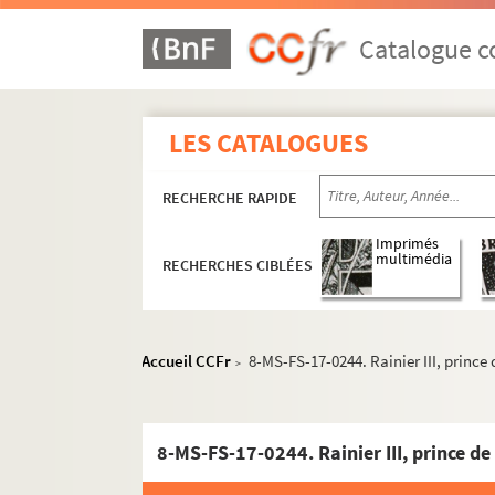
Catalogue co
Guillaume Apollinaire
Œuvres
LES CATALOGUES
Correspondance
Biographie
RECHERCHE RAPIDE
Portraits
Imprimés
Etudes
multimédia
RECHERCHES CIBLÉES
Revues consacrées à Guillaume Apoll
Ouvrages de Pierre-Marcel Adéma
Accueil CCFr
8-MS-FS-17-0244. Rainier III, princ
Pierre-Marcel Adéma.
Guillaume Apo
>
4-MS-FS-17-1276. Pierre-Marcel 
4-MS-FS-17-0496. Contrat et relat
8-MS-FS-17-0244. Rainier III, prince d
8-MS-FS-17-0235. Epreuves d'im