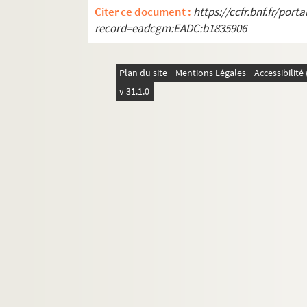
Citer ce document :
https://ccfr.bnf.fr/por
record=eadcgm:EADC:b1835906
Plan du site
Mentions Légales
Accessibilit
v 31.1.0