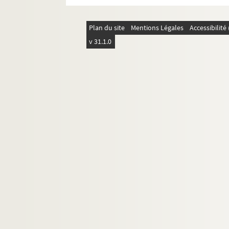
4-AFF-002210-(56). Rufus joue les
4-AFF-002210-(39). La salle d'att
Plan du site
Mentions Légales
Accessibilit
4-AFF-002210-(40). Shirley
v 31.1.0
4-AFF-002210-(41). Le système R
4-AFF-002210-(42). Tantine et mo
4-AFF-002210-(43). Tchoufa
4-AFF-002210-(44). Temps contr
4-AFF-002210-(45). Top girls
4-AFF-002210-(46). La valse du h
4-AFF-002210-(57). Vieilles canai
4-AFF-002210-(47). Visites à Mist
4-AFF-002210-(58). La voisine
4-AFF-002210-(48). Voltaire Rou
4-AFF-002210-(59). William 1er
4-AFF-002210-(60). Yvan Dautin