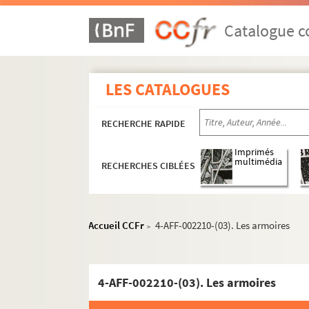
Église de la Sainte-Trinité
Catalogue co
Espace Georges Bernanos
Folies-Bergère
Fondation Dosne-Thiers
LES CATALOGUES
Gaîté-Rochechouart
IVT. International Visual Theatre
RECHERCHE RAPIDE
La Grande Comédie
Imprimés
multimédia
Grand-Guignol
RECHERCHES CIBLÉES
Lune Rousse
La Nouvelle Ève
Accueil CCFr
4-AFF-002210-(03). Les armoires
>
Olympia
Opéra national de Paris. Palais Garnier
Petit théâtre de Paris
4-AFF-002210-(03). Les armoires
Le Pigall's