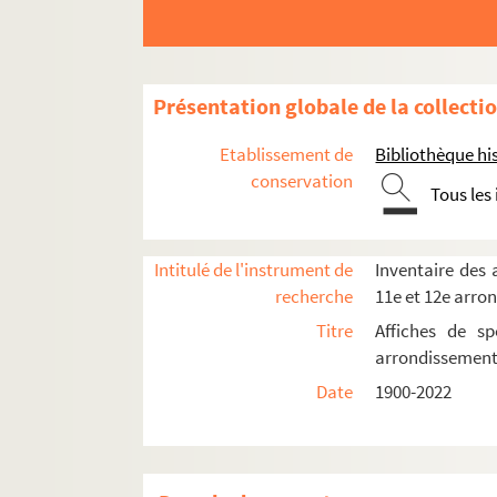
La Roulotte
Salle des agriculteurs
La Taverne de l'Olympia
Présentation globale de la collecti
Théâtre Apollo
Théâtre de l'Arbalète
Etablissement de
Bibliothèque his
conservation
Théâtre des Arts
Tous les
Théâtre de l'Athénée
Théâtre La Bruyère
Intitulé de l'instrument de
Inventaire des a
Direction Georges Herbert
recherche
11e et 12e arro
Direction Georges Vitaly
Titre
Affiches de sp
arrondissemen
Direction Stéphan Meldegg
Date
1900-2022
Spectacles
4-AFF-002210-(01). Accalmies p
4-AFF-002210-(49). Alain Sachs.