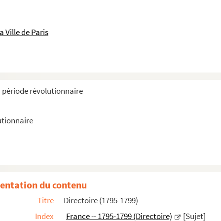
 Ville de Paris
a période révolutionnaire
utionnaire
92)
entation du contenu
Titre
Directoire (1795-1799)
ionale siégeant au Conseil des Anciens
Index
France -- 1795-1799 (Directoire)
[Sujet]
 mandats territoriaux