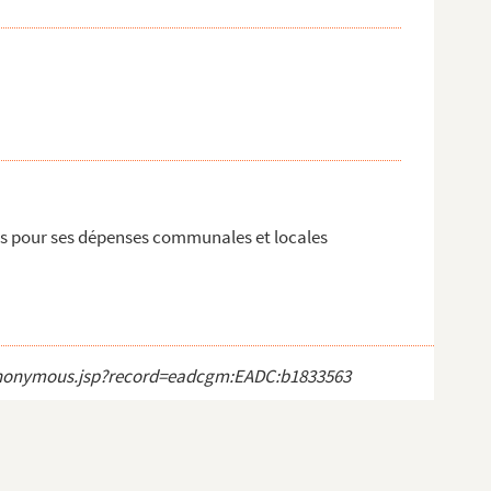
is pour ses dépenses communales et locales
ct_anonymous.jsp?record=eadcgm:EADC:b1833563