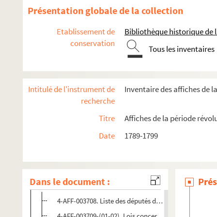
Présentation globale de la collection
Etablissement de
Bibliothèque historique de la
conservation
Tous les inventaires
Intitulé de l'instrument de
Inventaire des affiches de l
recherche
Titre
Affiches de la période révol
Actes de la monarchie
Assemblées nationales constituante et législative (1789-17
Date
1789-1799
Convention nationale (1792-1795)
Directoire (1795-1799)
Dans le document :
Prés
Conseil des Anciens
4-AFF-003708. Liste des députés de la Convention nat
4-AFF-003709-(01-02). Lois concernant la création de