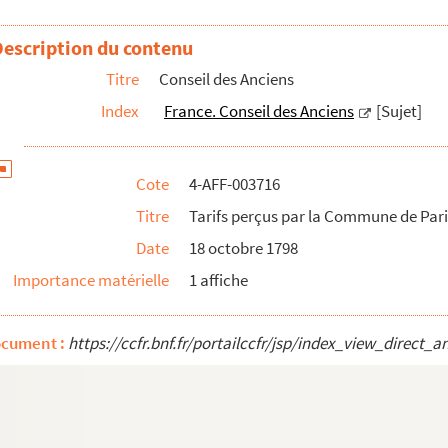
ibution foncière
Description du contenu
té du peuple
Titre
Conseil des Anciens
ux-Siciles et de Sardaigne
Index
France. Conseil des Anciens
[Sujet]
penses décernés aux armées et fonctionnaires
rnant l'état de la République
Cote
4-AFF-003716
 pour ses dépenses communales et locales
Titre
Tarifs perçus par la Commune de Par
Date
18 octobre 1798
Importance matérielle
1 affiche
ocument :
https://ccfr.bnf.fr/portailccfr/jsp/index_view_dire