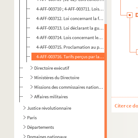
4-AFF-003710 ; 4-AFF-003711. Lois concernant la contr
4-AFF-003712. Loi concernant la fête de la souveraine
4-AFF-003713. Loi déclarant la guerre aux rois des De
4-AFF-003714. Lois concernant les honneurs et récom
4-AFF-003715. Proclamation au peuple français conce
4-AFF-003716. Tarifs perçus par la Commune de Paris
Directoire exécutif
Ministères du Directoire
Missions des commissaires nationaux
Affaires militaires
Citer ce d
Justice révolutionnaire
Paris
Départements
Domaines nationaux