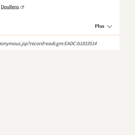
Doullens
Plus
ct_anonymous.jsp?record=eadcgm:EADC:b1833514