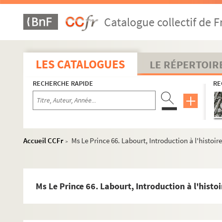
Ms Le Prince 38. Danicourt (Abbé) et Fleury, E., La ville de H
Catalogue collectif de F
Ms Le Prince 39. Dubrulle (Abbé), Le maréchal d'Hocquincour
Ms Le Prince 40. Dufour, J., Les hortillonnages d'Amiens
Ms Le Prince 41. Gallois (Abbé), Essai sur l'histoire de la C
LES CATALOGUES
LE RÉPERTOIR
Ms Le Prince 42. Gest, R, Le Vimeu
RECHERCHE RAPIDE
RE
Ms Le Prince 43. Godart (Abbé), Notice historique sur Rollot
Ms Le Prince 44. Godart (Abbé), Description du canton de Mo
Ms Le Prince 45. Godart, J., La maladrerie de Saint-Ladre et
Ms Le Prince 46. Gomart, C., La ville de Ham, son château, se
Accueil CCFr
Ms Le Prince 66. Labourt, Introduction à l'histoire
>
Ms Le Prince 47. Gosselin, A. (Abbé), Mailly et ses Seigneurs, 
Ms Le Prince 48. Gosselin, A. (Abbé), Monographie du village
Ms Le Prince 49. Hakspill, A., Carrelages et terre cuite vernis
Ms Le Prince 66. Labourt, Introduction à l'histoir
Ms Le Prince 50. Hakspill, A., Recueil des Landiers des XVe et 
Ms Le Prince 51. Hangest, G., Histoire de la Guerre de Cent an