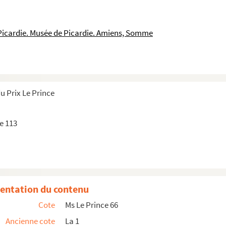
r à Cartigny
y
 Picardie. Musée de Picardie. Amiens, Somme
tinéraire à ses frontières aux XIII-XIV e siècles
u Prix Le Prince
oix près de Compiègne
e 113
ation du canton de Villers-Bocage
es guerres de la Ligue jusqu'à la Révolution
éologique de la Somme : canton de Bray-sur-Somme
entation du contenu
me
Cote
Ms Le Prince 66
Ancienne cote
La 1
 de Doullens