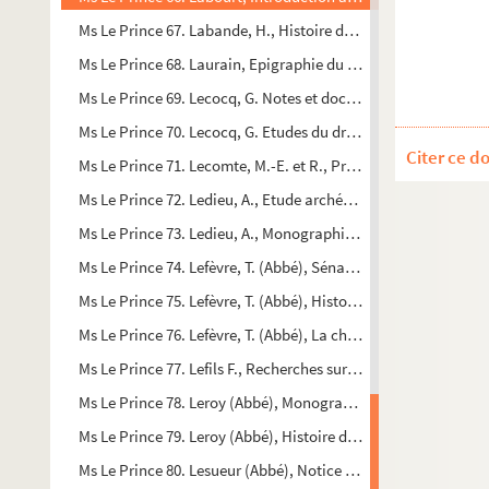
Ms Le Prince 67. Labande, H., Histoire de Beauvais et ses in
Ms Le Prince 68. Laurain, Epigraphie du canton de Clermont
Ms Le Prince 69. Lecocq, G. Notes et documents pour servir à 
Ms Le Prince 70. Lecocq, G. Etudes du droit municipal. La 
Citer ce d
Ms Le Prince 71. Lecomte, M.-E. et R., Promenade à travers
Ms Le Prince 72. Ledieu, A., Etude archéologique et historiqu
Ms Le Prince 73. Ledieu, A., Monographie d’un bourg picard. L’
Ms Le Prince 74. Lefèvre, T. (Abbé), Sénarpont et ses seigneur
Ms Le Prince 75. Lefèvre, T. (Abbé), Histoire des communes r
Ms Le Prince 76. Lefèvre, T. (Abbé), La chartreuse de Saint-H
Ms Le Prince 77. Lefils F., Recherches sur les côtes maritimes 
Ms Le Prince 78. Leroy (Abbé), Monographie de Grancourt
Ms Le Prince 79. Leroy (Abbé), Histoire de Morlancourt.
Ms Le Prince 80. Lesueur (Abbé), Notice historique sur Molli