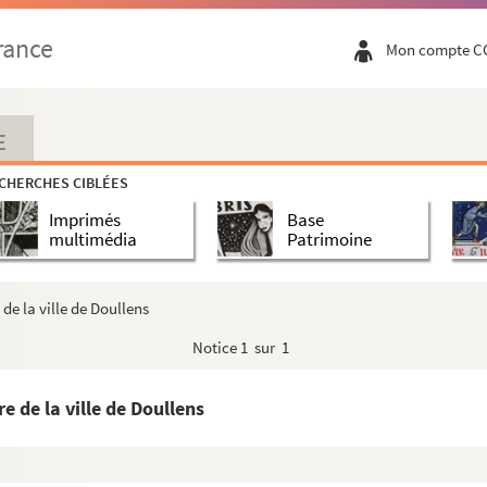
am et le château
rance
Mon compte C
t et la Fronde
hartreuse du mont Saint-Louis, vulgairement du mont Rena...
E
CHERCHES CIBLÉES
 et ses dépendances
Imprimés
Base
ntdidier
multimédia
Patrimoine
 la condition des Lépreux à Amiens au Moyen-Age.
s prisonniers
 de la ville de Doullens
Sires et Hauts Berts de Mailly-le-Franc
Notice
1 sur 1
 du Querrieu
sée trouvés dans le Vimeu
e de la ville de Doullens
XVIe siècles trouvés en Picardie
s en Picardie