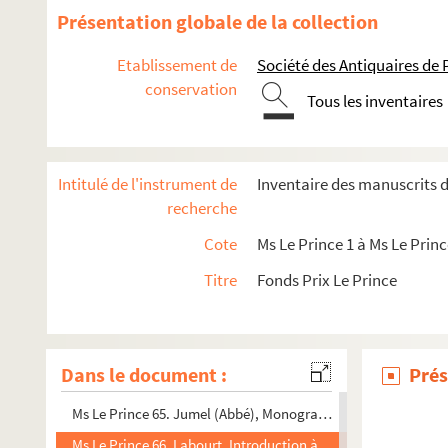
Ms Le Prince 52. Henique, R., Cartigny, Mr. Segard, instituteu
Présentation globale de la collection
Ms Le Prince 53. Henique, R., Notice sur le village de Cantign
Etablissement de
Société des Antiquaires de
Ms Le Prince 54. Hennequin, A., Monographie de Lesboeufs
conservation
Tous les inventaires
Ms Le Prince 55. Heren, L., Molliens-au-Bois et au-Val
Ms Le Prince 56. Heren, E., Le canton de Villers-Bocage
Ms Le Prince 57. Hermigny de Bruce, R. de, La nation Picarde. I
Intitulé de l'instrument de
Inventaire des manuscrits d
Ms Le Prince 58. Hervillers, C. de, Le Mont Gannelon à Clair
recherche
Ms Le Prince 59. Hodent, L., Histoire de Sainte-Segrée
Cote
Ms Le Prince 1 à Ms Le Princ
Ms Le Prince 60. Hodent, L., Monsures et ses seigneurs
Titre
Fonds Prix Le Prince
Ms le Prince 61. Hodent, L., Etude sur les voies de communic
Ms Le Prince 62. Huguet, A., Histoire de Saint-Valery depuis l
Ms Le Prince 63. Josse, H., Dictionnaire historique et arch
Dans le document :
Prés
Ms Le Prince 64. Journe (Abbé),Hiermont sous l'Ancien Régi
Ms Le Prince 65. Jumel (Abbé), Monographie d'Heilly
Ms Le Prince 66. Labourt, Introduction à l'histoire de la ville