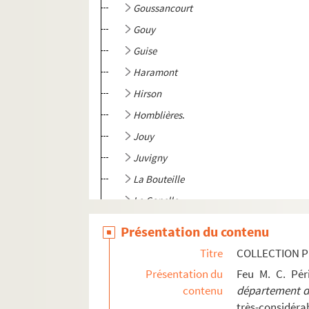
Goussancourt
Gouy
Guise
Haramont
Hirson
Homblières
.
Jouy
Juvigny
La Bouteille
La Capelle
La Fère
Présentation du contenu
La Ferté-Milon
Titre
COLLECTION P
Laffaux
Présentation du
Feu M. C. Pé
La Flamangrie
contenu
département de
très-considérab
La Neuville-Housset