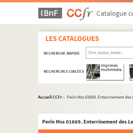
Caumont
Catalogue co
Cerseuil
Chaourse
Charly
LES CATALOGUES
Chassemy
Château-Thierry
RECHERCHE RAPIDE
Chauny
Imprimés
Chavignon
multimédia
RECHERCHES CIBLÉES
Chavonne
Chézy-sur-Marne
Chigny
Accueil CCFr
Perin Mss 01669. Enterrinement des Le
>
Ciry-Salsoigne
Clairfontaine
Clermont
Clamecy