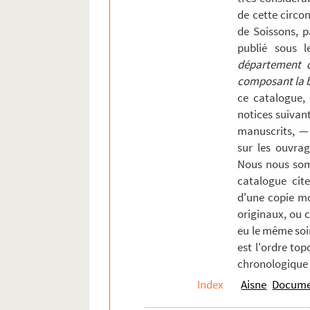
de cette circons
Laon
de Soissons, p
Largny.
publié sous l
Lemé.
département de
composant la bi
Le Sart.
ce catalogue,
Les Autels
notices suivan
Le Sourd.
manuscrits, —
sur les ouvrag
Lhuys
Nous nous som
Liesse.
catalogue cite
Limé
d'une copie mo
Longpont
originaux, ou 
eu le même soi
Longueval
est l'ordre top
Maissemy
chronologique 
Malzy
Index
Aisne
Documen
Marcy