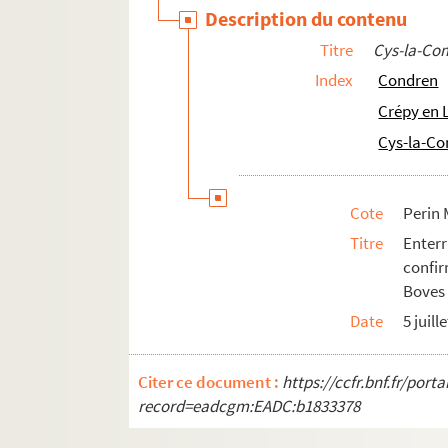
Marle
Description du contenu
Marteville
Titre
Cys-la-C
Mercin
Index
Condren
Missy-sur-Aisne
Crépy en 
Montaigu
Cys-la-C
Montcornet
Montescourt-Lizerolles
Cote
Perin 
Mont-Notre-Dame
Titre
Enter
Morsain
confir
Boves 
Neuilly-Saint-Front
Date
5 juill
Nogent-l'Artaud
Nouvion-le-Vineux
Citer ce document :
https://ccfr.bnf.fr/por
Nouvion-Vingré.
record=eadcgm:EADC:b1833378
Ostel.