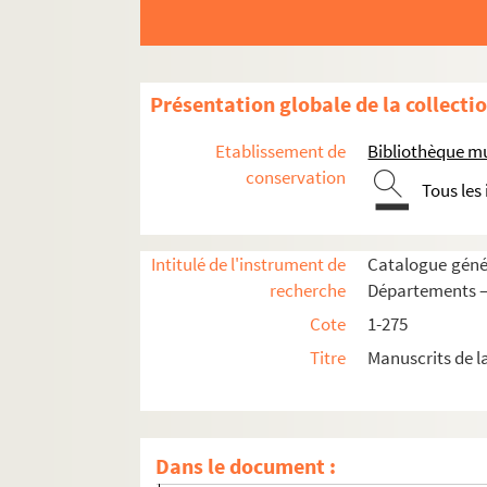
Cœuvres et Valsery
Coincy
Coingt
Présentation globale de la collecti
Commenchon
Etablissement de
Bibliothèque mu
Condé-sur-Aisne
conservation
Tous les
Condren
Coucy-le-Château
Intitulé de l'instrument de
Catalogue génér
Coulonges
recherche
Départements —
Couvron
Cote
1-275
Coyolles
Titre
Manuscrits de l
Craonne
Crépy en Laonnois
Cuffies
Dans le document :
Cys-la-Commune