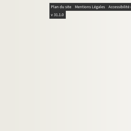
Oulchy-le-Château
Plan du site
Mentions Légales
Accessibilit
Paars
v 31.1.0
Pancy
Parfondeval
Pisseleux
Pontruet
Prémontré
Proisy.
Proix
Prouvais
Puisieux-et-Clanlieu
Quincy.
Renansart
Ribemont
Romery