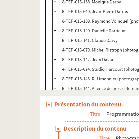
8-TEP-015-138. Monique Darpy
8-TEP-015-640. Jean-Pierre Darras
8-TEP-015-139. Raymond Voinquel (phot
8-TEP-015-140. Danielle Darrieux
8-TEP-015-141. Claude Darvy
4-TEP-015-079. Michel Ristroph (photo
8-TEP-015-142. Jean Davan
4-TEP-015-074. Studio Harcourt (photo
8-TEP-015-143. R. Limonnier (photogra
8-TEP-015-144. Agence de presse Berna
8-TEP-015-145. Micheline Dax
Présentation du contenu
8-TEP-015-146. Melle Debroche
Titre
Programmati
8-TEP-015-147. Birgit (photographe). Ju
8-TEP-015-148. Hubert Degex
Description du contenu
8-TEP-015-149. Daniel Lejeune (photog
Titre
Photograph