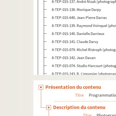
8-TEP-015-137. André Nisak (photograp
8-TEP-015-138. Monique Darpy
8-TEP-015-640. Jean-Pierre Darras
8-TEP-015-139. Raymond Voinquel (phot
8-TEP-015-140. Danielle Darrieux
8-TEP-015-141. Claude Darvy
4-TEP-015-079. Michel Ristroph (photo
8-TEP-015-142. Jean Davan
4-TEP-015-074. Studio Harcourt (photo
8-TEP-015-143. R. Limonnier (photogra
8-TEP-015-144. Agence de presse Berna
Présentation du contenu
8-TEP-015-145. Micheline Dax
Titre
Programmati
8-TEP-015-146. Melle Debroche
8-TEP-015-147. Birgit (photographe). Ju
Description du contenu
8-TEP-015-148. Hubert Degex
Titre
Photograph