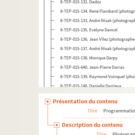
8-TEP-015-132. Dadzu
8-TEP-015-134. René Flambard (photogr
8-TEP-015-133. André Nisak (photograp
8-TEP-015-135. Evelyne Dancel
8-TEP-015-136. Jean Vilez (photographe
8-TEP-015-137. André Nisak (photograp
8-TEP-015-138. Monique Darpy
8-TEP-015-640. Jean-Pierre Darras
8-TEP-015-139. Raymond Voinquel (phot
8-TEP-015-140. Danielle Darrieux
8-TEP-015-141. Claude Darvy
Présentation du contenu
4-TEP-015-079. Michel Ristroph (photo
Titre
Programmati
8-TEP-015-142. Jean Davan
4-TEP-015-074. Studio Harcourt (photo
Description du contenu
8-TEP-015-143. R. Limonnier (photogra
Titre
Photograph