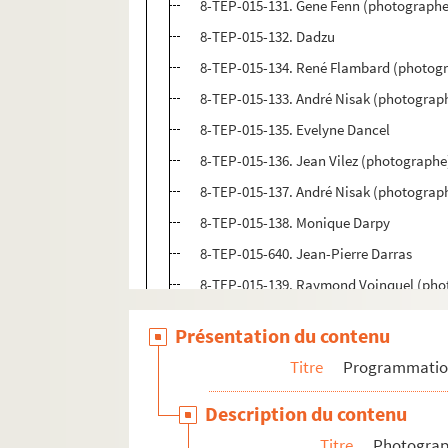
8-TEP-015-131. Gene Fenn (photographe
8-TEP-015-132. Dadzu
8-TEP-015-134. René Flambard (photogr
8-TEP-015-133. André Nisak (photograp
8-TEP-015-135. Evelyne Dancel
8-TEP-015-136. Jean Vilez (photographe
8-TEP-015-137. André Nisak (photograp
8-TEP-015-138. Monique Darpy
8-TEP-015-640. Jean-Pierre Darras
8-TEP-015-139. Raymond Voinquel (phot
8-TEP-015-140. Danielle Darrieux
Présentation du contenu
8-TEP-015-141. Claude Darvy
Titre
Programmati
4-TEP-015-079. Michel Ristroph (photo
8-TEP-015-142. Jean Davan
Description du contenu
4-TEP-015-074. Studio Harcourt (photo
Titre
Photograph