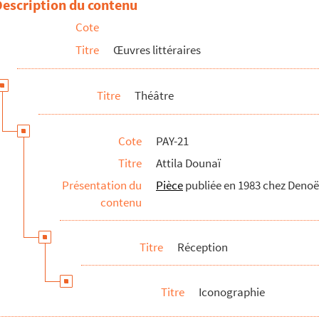
Description du contenu
Cote
 isolés
Titre
Œuvres littéraires
ons
Titre
Théâtre
Cote
PAY-21
Titre
Attila Dounaï
Présentation du
Pièce
publiée en 1983 chez Denoë
contenu
matique au Mans. Candidature du Théâtre du Triangle
Titre
Réception
Titre
Iconographie