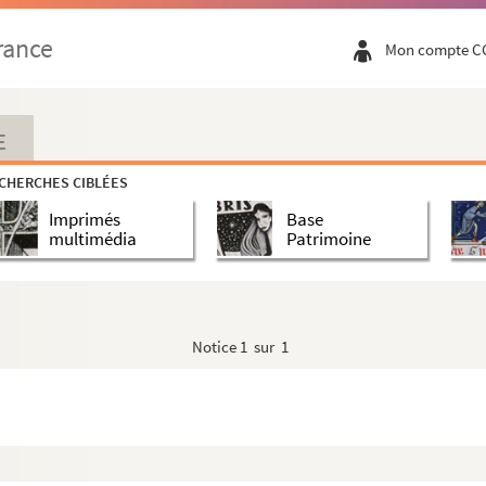
rance
Mon compte C
E
CHERCHES CIBLÉES
Imprimés
Base
multimédia
Patrimoine
Notice
1 sur 1