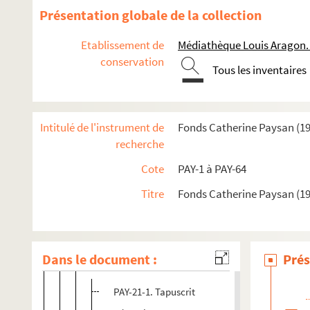
Présentation globale de la collection
Etablissement de
Médiathèque Louis Aragon.
conservation
Tous les inventaires
Intitulé de l'instrument de
Fonds Catherine Paysan (1
recherche
Œuvres
Cote
PAY-1 à PAY-64
Œuvres littéraires
Titre
Fonds Catherine Paysan (1
Poésie
Romans et nouvelles
Théâtre
Dans le document :
Prés
PAY-21. Attila Dounaï
PAY-21-1. Tapuscrit