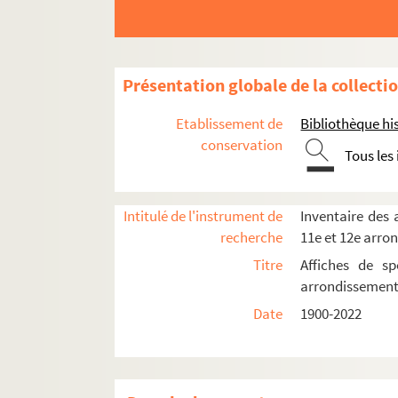
Espace Château-Landon
Espace Jemmapes
Gymnase Trévise
Présentation globale de la collecti
Hôtel de Gouthière
La Java
Etablissement de
Bibliothèque his
La Mongole fière
conservation
Tous les
Metamorphosis
New Morning
Intitulé de l'instrument de
Inventaire des a
Palais des glaces
recherche
11e et 12e arro
Péniche du docteur Paradis
Titre
Affiches de sp
Le Splendid
arrondissemen
Théâtre de l'Ambigu
Date
1900-2022
Théâtre Antoine
Théâtre des Bouffes du nord
Théâtre Comédia