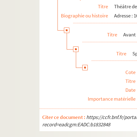
Titre
Théâtre de
Biographie ou histoire
Adresse : 
Titre
Avant
Titre
S
Cote
Titre
Date
Importance matérielle
Citer ce document :
https://ccfr.bnf.fr/por
record=eadcgm:EADC:b1832848