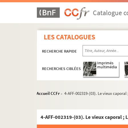
Catalogue co
LES CATALOGUES
8e arrondissement
9e arrondissement
RECHERCHE RAPIDE
10e arrondissement
Imprimés
L'Alhambra
multimédia
RECHERCHES CIBLÉES
L'Ambigu-comique
L'Archipel
Accueil CCFr
4-AFF-002319-(03). Le vieux caporal
Canal Saint-Martin
>
Casino Saint-Martin
Centre culturel du 10e
4-AFF-002319-(03). Le vieux caporal ; 
Concert Mayol