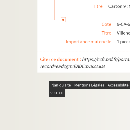
Titre
Carton 9 :
Cote
9-CA-
Titre
Villen
Importance matérielle
1 pièc
Citer ce document :
https://ccfr.bnf.fr/por
record=eadcgm:EADC:b1832303
Plan du site
Mentions Légales
Accessibilit
v 31.1.0