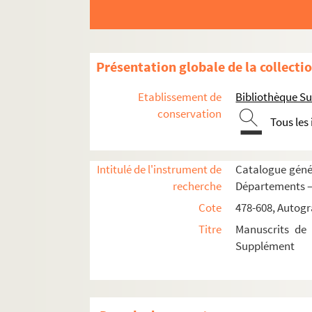
9-CA-48. Ormesson (Olivier Lefèvre d'), 
9-CA-49. Ormesson (Anne-Louis-François
9-CA-50. Ormesson (Henri-François de P
Présentation globale de la collecti
9-CA-51. Polisy (Farges de), conseiller d
Etablissement de
Bibliothèque Su
9-CA-52. Reverseaux (Gueau de), intend
conservation
Tous les
9-CA-53. Rouillé (Pierre), intendant d
9-CA-54. Sauvigny (Edme-Louis Billardon
Intitulé de l'instrument de
Catalogue génér
9-CA-55. Saint-Maur (Dupré de), intend
recherche
Départements —
9-CA-56. Saint-Prest (Jean-Yves de), his
Cote
478-608, Autogr
9-CA-57. Saint-Sauveur (Raymond de), i
Titre
Manuscrits de 
9-CA-58. Terray (l'abbé), contrôleur gén
Supplément
9-CA-59. Tolozan, Jean-François, inte
9-CA-60. Trudaine (Daniel-Charles), adm
9-CA-61. Trudaine de Montigny (Jean-Cha