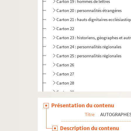
Carton 19 : hommes de lettres
Carton 20 : personnalités étrangères
Carton 21 : hauts dignitaires ecclésiastiq
Carton 22
Carton 23 : historiens, géographes et aut
Carton 24 : personnalités régionales
Carton 25 : personnalités régionales
Carton 26
Carton 27
Carton 28
Carton 29
PAPIERS DE LA FAMILLE DE FLAVIGNY
Présentation du contenu
PAPIERS NON PORTÉS AU CATALOGUE FLAV
Titre
AUTOGRAPHE
Description du contenu