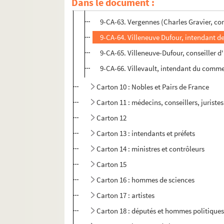
Dans le document :
9-CA-62. Trudaine
9-CA-63. Vergennes (Charles Gravier, com
9-CA-64. Villeneuve Dufour, intendant d
9-CA-65. Villeneuve-Dufour, conseiller d
9-CA-66. Villevault, intendant du comm
Carton 10 : Nobles et Pairs de France
Carton 11 : médecins, conseillers, juristes
Carton 12
Carton 13 : intendants et préfets
Carton 14 : ministres et contrôleurs
Carton 15
Carton 16 : hommes de sciences
Carton 17 : artistes
Carton 18 : députés et hommes politique