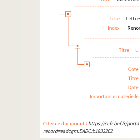
Documentation
Papiers personnels
Titre
Lettre
À propos de Céline Renooz
Index
Renoo
Legs des archives de Céline Renooz (1928)
Titre
L
Cote
Titre
Date
Importance matérielle
Citer ce document :
https://ccfr.bnf.fr/por
record=eadcgm:EADC:b1832262