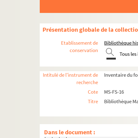
4-MS-FS-16-0629. Lévy-Oulmann
4-MS-FS-16-0630. Ligue française
8-MS-FS-16-0705. Lieutier-Besson
Présentation globale de la collecti
8-MS-FS-16-0733. Lirard, Monsie
8-MS-FS-16-0734. Löwenthal, Ed
Etablissement de
Bibliothèque his
4-MS-FS-16-0632. Loopuyt, Robe
conservation
Tous les
8-MS-FS-16-0735. Lopez de Aros
8-MS-FS-16-0736. Lopez Suarft, 
Intitulé de l'instrument de
Inventaire du f
8-MS-FS-16-0737. Lopez Suassol,
recherche
4-MS-FS-16-0633. Lor Bor, Edoua
Cote
MS-FS-16
8-MS-FS-16-0540. Loriot, Charles
Titre
Bibliothèque Ma
8-MS-FS-16-0738. Lorulot, André
8-MS-FS-16-0739. Loueilh, S.
4-MS-FS-16-0634. Louis, Gabriell
Dans le document :
8-MS-FS-16-0741. Lourtier, Mons