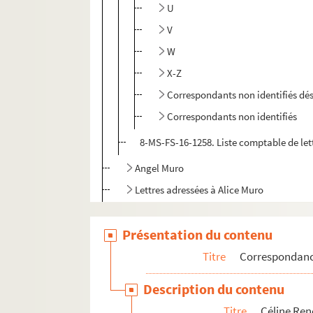
U
V
W
X-Z
Correspondants non identifiés dé
Correspondants non identifiés
8-MS-FS-16-1258. Liste comptable de lett
Angel Muro
Lettres adressées à Alice Muro
Irène Muro
Présentation du contenu
Manuel Muro
Marie Muro
Titre
Correspondan
Lettre d'Ernest Renoz
Description du contenu
Lettres de Léon Renoz
Titre
Céline Re