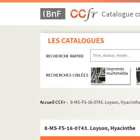
4-MS-FS-16-0631. Léopold II
Catalogue co
4-MS-FS-16-0627. Lepert, H.
8-MS-FS-16-0722. Lépouzé, Alex
8-MS-FS-16-0723. Leroux, Ernest
LES CATALOGUES
8-MS-FS-16-0725. Leroy, Lucien
8-MS-FS-16-0724. Leroy, J.
RECHERCHE RAPIDE
8-MS-FS-16-0726. Lesage, A.
Imprimés
8-MS-FS-16-0727. Lesdain, Charl
multimédia
RECHERCHES CIBLÉES
4-MS-FS-16-0628. L'Estandière, L
8-MS-FS-16-0728. Letort, C.
Accueil CCFr
8-MS-FS-16-0743. Loyson, Hyacinth
8-MS-FS-16-0729. Lévy, Ernest
>
8-MS-FS-16-0730. Lévy, Louis
8-MS-FS-16-0731. Lévy, Maurice
8-MS-FS-16-0743. Loyson, Hyacinthe
8-MS-FS-16-0732. Luis, Th.