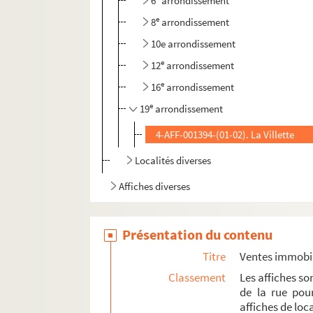
6
arrondissement
e
8
arrondissement
10e arrondissement
e
12
arrondissement
e
16
arrondissement
e
19
arrondissement
4-AFF-001394-(01-02). La Villette
Localités diverses
Affiches diverses
Présentation du contenu
Titre
Ventes immobil
Classement
Les affiches s
de la rue pour
affiches de loca