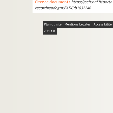
Citer ce document :
https://ccfr.bnf.fr/por
record=eadcgm:EADC:b1832246
Plan du site
Mentions Légales
Accessibilit
v 31.1.0