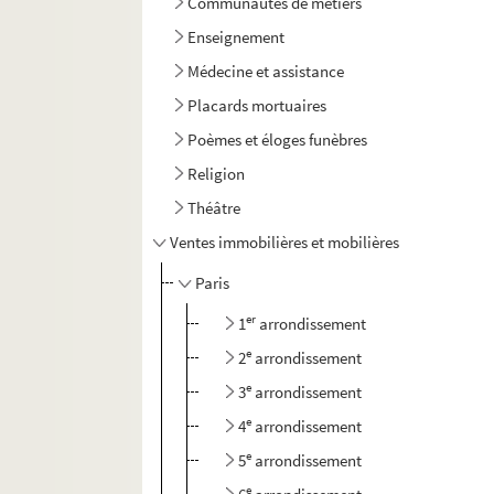
Communautés de métiers
Enseignement
Médecine et assistance
Placards mortuaires
Poèmes et éloges funèbres
Religion
Théâtre
Ventes immobilières et mobilières
Paris
er
1
arrondissement
e
2
arrondissement
e
3
arrondissement
e
4
arrondissement
e
5
arrondissement
e