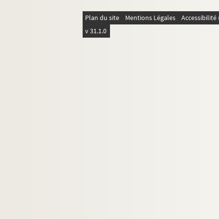
Lettres adressées à Alice Muro
Plan du site
Mentions Légales
Accessibilit
Irène Muro
v 31.1.0
Manuel Muro
Marie Muro
Lettre d'Ernest Renoz
Lettres de Léon Renoz
Documentation
Papiers personnels
À propos de Céline Renooz
Legs des archives de Céline Renooz (1928)