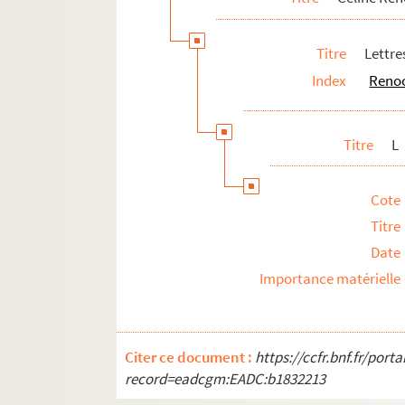
O
Titre
Lettre
P
Index
Renoo
Q
R
S
Titre
L
T
U
Cote
V
Titre
W
Date
Importance matérielle
X-Z
Correspondants non identifiés dé
Correspondants non identifiés
Citer ce document :
https://ccfr.bnf.fr/por
8-MS-FS-16-1258. Liste comptable de lett
record=eadcgm:EADC:b1832213
Angel Muro