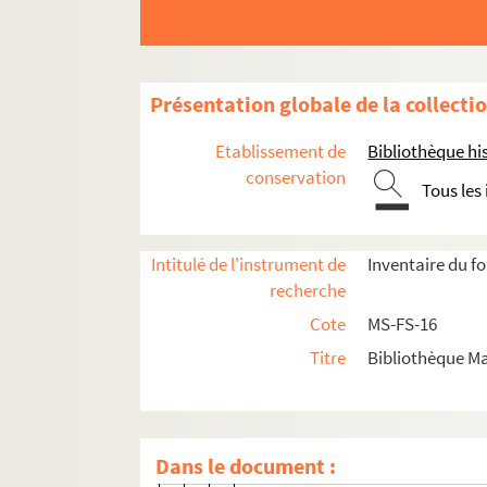
8-MS-FS-16-0716. Le Grey de La
8-MS-FS-16-0717. Legrelle de Ferr
8-MS-FS-16-0718. Lemaitre, J.
Présentation globale de la collecti
8-MS-FS-16-0719. Lemerle, Louis
8-MS-FS-16-0720. Lemonnier, Ca
Etablissement de
Bibliothèque his
8-MS-FS-16-0976. Lemonnier, Ch
conservation
Tous les
4-MS-FS-16-0626. Lempereur, J.
4-MS-FS-16-0631. Léopold II
Intitulé de l'instrument de
Inventaire du f
4-MS-FS-16-0627. Lepert, H.
recherche
8-MS-FS-16-0722. Lépouzé, Alex
Cote
MS-FS-16
8-MS-FS-16-0723. Leroux, Ernest
Titre
Bibliothèque Ma
8-MS-FS-16-0725. Leroy, Lucien
8-MS-FS-16-0724. Leroy, J.
8-MS-FS-16-0726. Lesage, A.
Dans le document :
8-MS-FS-16-0727. Lesdain, Charl