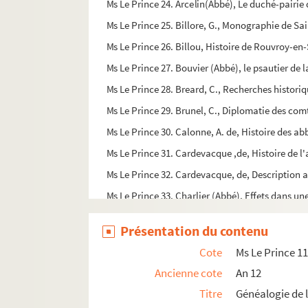
Ms Le Prince 24. Arcelin(Abbé), Le duché-pairie
Ms Le Prince 25. Billore, G., Monographie de Sa
Ms Le Prince 26. Billou, Histoire de Rouvroy-en
Ms Le Prince 27. Bouvier (Abbé), le psautier de 
Ms Le Prince 28. Breard, C., Recherches histori
Ms Le Prince 29. Brunel, C., Diplomatie des co
Ms Le Prince 30. Calonne, A. de, Histoire des a
Ms Le Prince 31. Cardevacque ,de, Histoire de 
Ms Le Prince 32. Cardevacque, de, Description 
Ms Le Prince 33. Charlier (Abbé), Effets dans u
Ms Le Prince 34. Charlier (Abbé), Monographie 
Présentation du contenu
Ms Le Prince 35. Charlier (Abbé), Molliens-Vida
Cote
Ms Le Prince 1
Ms Le Prince 36. Coet, E, Histoire de la ville de 
Ancienne cote
An 12
Ms Le Prince 37. Crampon, M., Le culte de l'arbre
Titre
Généalogie de l
Ms Le Prince 38. Danicourt (Abbé) et Fleury, E., 