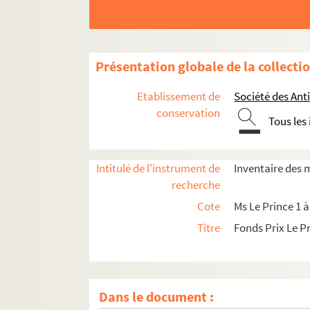
Présentation globale de la collecti
Etablissement de
Société des Ant
conservation
Tous les
Ms Le Prince 1. Fragments pour servir à une nouv
Ms Le Prince 2. Histoire des établissements hosp
Intitulé de l'instrument de
Inventaire des 
Ms Le Prince 3. Abrégé de l'histoire de Picardie
recherche
Ms Le Prince 4. Histoire d'Abbeville à l'usage des
Cote
Ms Le Prince 1 à
Ms Le Prince 5. Généalogie de la famille Eudel d
Titre
Fonds Prix Le P
Ms Le Prince 6. Mémoires sur les temps préhistor
Ms Le Prince 7. Histoire de Boulogne-la-Grasse et
Ms Le Prince 8. Dictionnaire de géographie hi
Dans le document :
Ms Le Prince 9. Essai historique sur la Renaissan