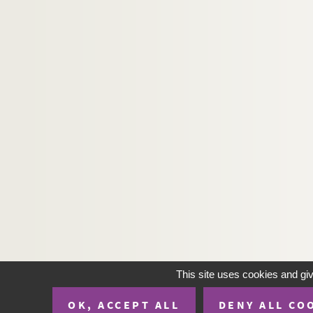
Ms Le Prince 111. Vitasse, G. de, Petite géogr
Ms Le Prince 112. Wignier, Des poteries vernissé
Ms Le Prince 113. Woillez, E., Mémoire archéologi
This site uses cookies and gi
OK, ACCEPT ALL
DENY ALL CO