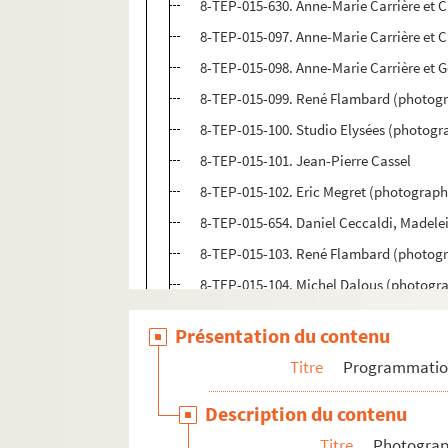
8-TEP-015-630. Anne-Marie Carrière et C
8-TEP-015-097. Anne-Marie Carrière et C
8-TEP-015-098. Anne-Marie Carrière et G
8-TEP-015-099. René Flambard (photogr
8-TEP-015-100. Studio Elysées (photogr
8-TEP-015-101. Jean-Pierre Cassel
8-TEP-015-102. Eric Megret (photographe
8-TEP-015-654. Daniel Ceccaldi, Madel
8-TEP-015-103. René Flambard (photogr
8-TEP-015-104. Michel Dalous (photogr
8-TEP-015-105. Pierre Touche (photogr
Présentation du contenu
8-TEP-015-106. Sylvain Chamarande
Titre
Programmati
4-TEP-015-072. Araldo Crollalanza (pho
8-TEP-015-107. Agence de presse Bernan
Description du contenu
8-TEP-015-108. Les Charlots
Titre
Photograph