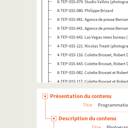
8-TEP-015-079. Studio Vallois (photograp
8-TEP-015-080. Philippe Brizard
8-TEP-015-081. Agence de presse Bernan
8-TEP-015-641. Agence de presse Bernan
8-TEP-015-642. Las Vegas news bureau (
4-TEP-015-121. Nicolas Treatt (photograp
4-TEP-015-116. Colette Brosset, Robert 
8-TEP-015-643. Colette Brosset, Robert 
8-TEP-015-082. Colette Brosset et Rober
4-TEP-015-117. Colette Brosset et Rober
8-TEC-015-011. Colette Brosset et Rober
Présentation du contenu
4-TEP-015-122. Colette Brosset et Pierr
Titre
Programmati
8-TEP-015-083. Claude Mathieu (photog
8-TEP-015-084. Jean Brun
Description du contenu
8-TEP-015-085. Feldine (photographe). 
Titre
Photograph