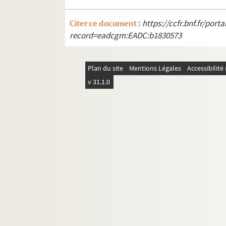
Citer ce document :
https://ccfr.bnf.fr/por
record=eadcgm:EADC:b1830573
Plan du site
Mentions Légales
Accessibilit
v 31.1.0