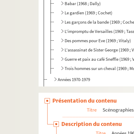
Babar (1968 ; Dally)
Le gardien (1969 ; Cochet)
Les garçons de la bande (1969 ; Coche
L'impromptu de Versailles (1969 ; Tas
Des pommes pour Eve (1969 ; Vitaly)
L'assassinat de Sister George (1969 ; 
Guerre et paix au café Sneffle (1969 ; 
Trois hommes sur un cheval (1969 ; 
Années 1970-1979
Années 1980-1989
Années 1990-1998
Présentation du contenu
Productions non identifiées
Titre
Scénographies 
Scénographies d'expositions
Description du contenu
Architecture
Titre
Années 19