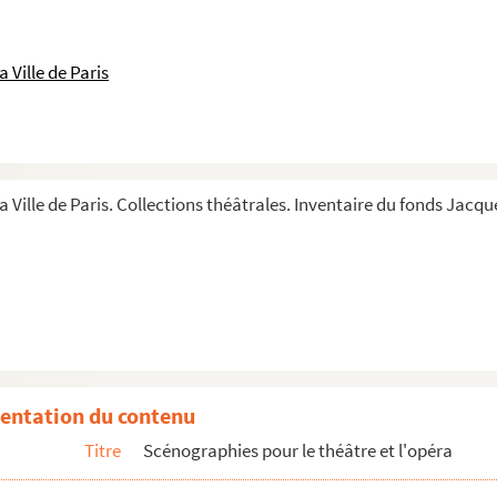
 Ville de Paris
a Ville de Paris. Collections théâtrales. Inventaire du fonds Jacque
out (1973 ; Cochet)
entation du contenu
Titre
Scénographies pour le théâtre et l'opéra
graphies de maquette du décor
ographie de maquette du décor