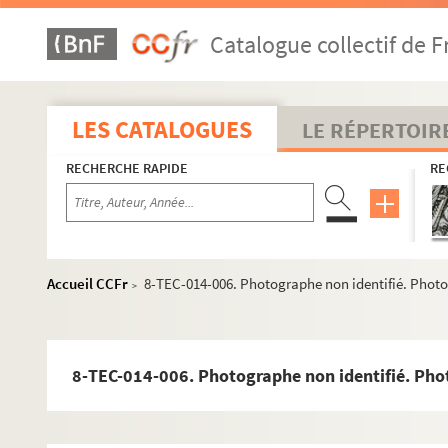
Années 1947-1959
Catalogue collectif de F
Années 1960-1969
Années 1970-1979
Il ne faut jurer de rien (1970 ; Duchaussoy)
LES CATALOGUES
LE RÉPERTOIR
Une fille dans ma soupe (1970 ; Rouleau)
RECHERCHE RAPIDE
RE
Le malade imaginaire (1970 ; Cochet)
Voulez-vous jouer avec moâ ? (1970 ; Echantillon)
Pantoufle (1970 ; Cochet)
Pourquoi m'avez-vous posée sur le palier ? (1970 ; 
Accueil CCFr
8-TEC-014-006. Photographe non identifié. Phot
>
Du côté de chez l'autre (1971 ; Cochet)
Mais n'te promène donc pas toute nue ! (1971 ; Coc
La soupière (1971 ; Lamoureux)
8-TEC-014-006. Photographe non identifié. Pho
Galapagos (1971 ; Blier)
La résistible ascension d'Arturo Ui (1971 ; Vitaly)