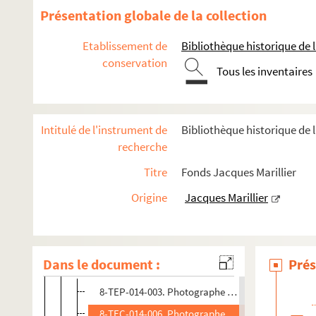
La fleur à la bouche (1972 ; Coggio)
Présentation globale de la collection
Les frères Karamazov (1972 ; Vitaly)
Etablissement de
Bibliothèque historique de la
Monsieur Chasse (1972 ; Duval)
conservation
La grande oreille (1972 ; Vogel)
Tous les inventaires
La station Champbaudet (1972 ; Cochet)
La fille bien gardée (1972 ; Cochet)
Intitulé de l'instrument de
Bibliothèque historique de l
En avant... toute ! (1972 ; Roux)
recherche
Ne m'oubliez pas (1972 ; Fagadau)
Titre
Fonds Jacques Marillier
Les caprices de Marianne - On ne saurait penser à t
Origine
Jacques Marillier
Le bossu (1973 ; Duval)
L'hôtel du libre échange (1973 ; Cochet)
Le médecin volant (1973 ; Perrin)
Dans le document :
Prés
Série blême (1973 ; Vitaly)
8-TEP-014-003. Photographe non identifié. Photo
8-TEC-014-006. Photographe non identifié. Phot