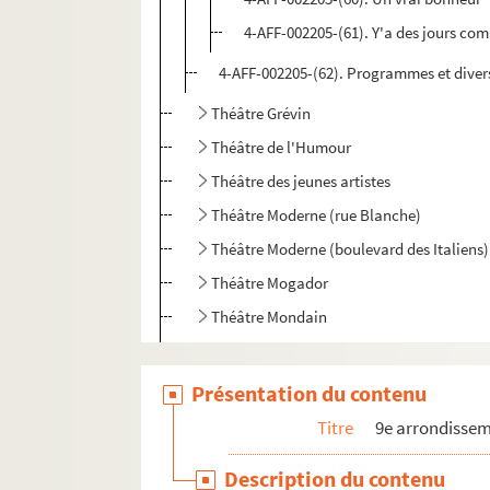
4-AFF-002205-(61). Y'a des jours co
4-AFF-002205-(62). Programmes et diver
Théâtre Grévin
Théâtre de l'Humour
Théâtre des jeunes artistes
Théâtre Moderne (rue Blanche)
Théâtre Moderne (boulevard des Italiens)
Théâtre Mogador
Théâtre Mondain
Théâtre du Nord-Ouest
Théâtre des Nouveautés
Présentation du contenu
Théâtre de l'Œuvre
Titre
9e arrondisse
Théâtre Le Palace
Description du contenu
Théâtre de Paris