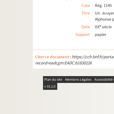
Rég. 3226. Guerre de 1914-1915 : Journal d'u
Cote
Rég. 1145
Titre
Un écuye
Alphonse 
e
Date
XX
siècle
Support
papier
Citer ce document :
https://ccfr.bnf.fr/por
record=eadcgm:EADC:b1830226
Plan du site
Mentions Légales
Accessibilit
v 31.1.0