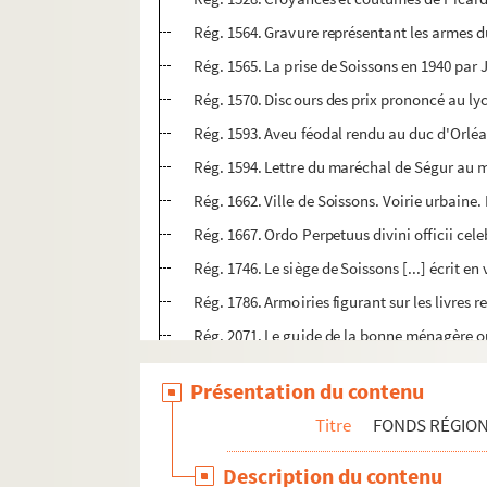
Rég. 1564. Gravure représentant les armes 
Rég. 1565. La prise de Soissons en 1940 par
Rég. 1570. Discours des prix prononcé au lyc
Rég. 1593. Aveu féodal rendu au duc d'Orléa
Rég. 1594. Lettre du maréchal de Ségur au m
Rég. 1662. Ville de Soissons. Voirie urbaine.
Rég. 1667. Ordo Perpetuus divini officii cel
Rég. 1746. Le siège de Soissons [...] écrit e
Rég. 1786. Armoiries figurant sur les livres re
Rég. 2071. Le guide de la bonne ménagère ou
Rég. 2139. Le passé du château de Septmont
Présentation du contenu
Rég. 2774. Notes de travail pour une thèse 
Titre
FONDS RÉGIO
Rég. 3224. Livres de remèdes pour l'apotica
Rég. 3225. Inventaire de la fabrique d'Epiai
Description du contenu