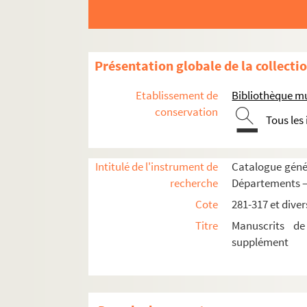
Présentation globale de la collecti
Etablissement de
Bibliothèque mu
conservation
Tous les
DEUXIÈME SUPPLÉMENT
Intitulé de l'instrument de
Catalogue génér
recherche
Départements —
FONDS RÉGIONAL
Cote
281-317 et diver
Rég. 63. Histoire de la ville de Braine
Titre
Manuscrits de
e
Rég. 755. Soissons, 67
R.I :Circulaires, l
supplément
Rég. 847. Poésies de V.Létoret
Rég. 856. Vers d'adolescence : poèmes de R
Rég. 1003. Henry Luguet. Table onomastique 