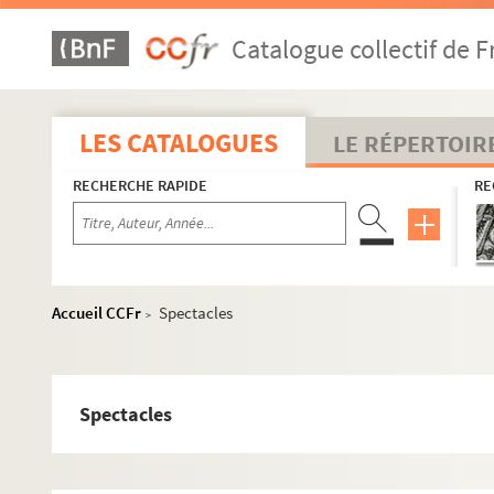
Catalogue collectif de F
LES CATALOGUES
LE RÉPERTOIR
RECHERCHE RAPIDE
RE
Accueil CCFr
Spectacles
>
8e arrondissement
9e arrondissement
Spectacles
10e arrondissement
L'Alhambra