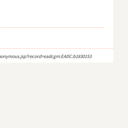
ct_anonymous.jsp?record=eadcgm:EADC:b1830153