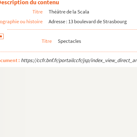
Description du contenu
Titre
Théâtre de la Scala
ographie ou histoire
Adresse : 13 boulevard de Strasbourg
Titre
Spectacles
ocument :
https://ccfr.bnf.fr/portailccfr/jsp/index_view_dire