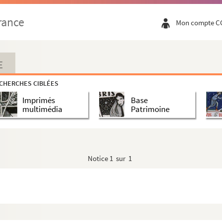
rance
Mon compte C
E
CHERCHES CIBLÉES
Imprimés
Base
multimédia
Patrimoine
Notice
1 sur 1