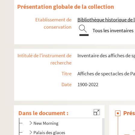
L'Ambigu-comique
Présentation globale de la collection
L'Archipel
Etablissement de
Bibliothèque historique de la
Canal Saint-Martin
conservation
Casino Saint-Martin
Tous les inventaires
Centre culturel du 10e
Concert Mayol
Intitulé de l'instrument de
Inventaire des affiches de s
Espace Château-Landon
recherche
Espace Jemmapes
Titre
Affiches de spectacles de Pa
Gymnase Trévise
Date
1900-2022
Hôtel de Gouthière
La Java
La Mongole fière
Dans le document :
Prés
Metamorphosis
New Morning
Palais des glaces