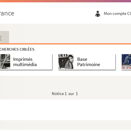
rance
Mon compte C
E
CHERCHES CIBLÉES
Imprimés
Base
multimédia
Patrimoine
Notice
1 sur 1