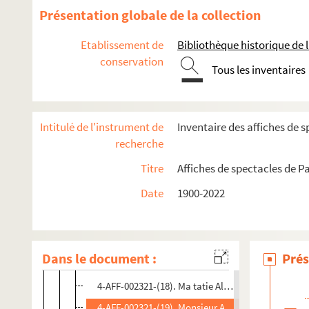
4-AFF-002321-(05). Bêtes de scène, fables de La F
Présentation globale de la collection
4-AFF-002321-(06). Bon appétit messieurs !
Etablissement de
Bibliothèque historique de la
4-AFF-002321-(07). Le Cid
conservation
Tous les inventaires
4-AFF-002321-(14). Comic Symphonic
4-AFF-002321-(08). Déviation obligatoire
4-AFF-002321-(09). Fame
Intitulé de l'instrument de
Inventaire des affiches de s
4-AFF-002321-(10). Faut-il tuer le clown ?
recherche
4-AFF-002321-(11). Good canary
Titre
Affiches de spectacles de Pa
4-AFF-002321-(12). Grease
Date
1900-2022
4-AFF-002321-(13). Je me voyais déjà
4-AFF-002321-(15). Ladies night
4-AFF-002321-(16). La main passe
Dans le document :
Prés
4-AFF-002321-(17). Marciel en campagne
4-AFF-002321-(18). Ma tatie Alfred
4-AFF-002321-(19). Monsieur Amédée