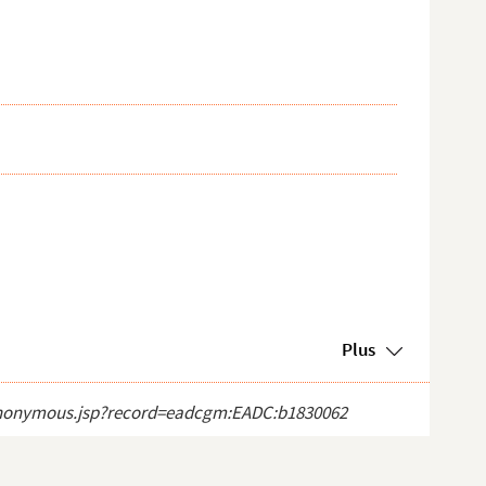
Plus
ct_anonymous.jsp?record=eadcgm:EADC:b1830062