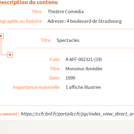
Description du contenu
Titre
Théâtre Comédia
ographie ou histoire
Adresse : 4 boulevard de Strasbourg
Titre
Spectacles
Cote
4-AFF-002321-(19)
Titre
Monsieur Amédée
Date
1999
Importance matérielle
1 affiche illustrée
ocument :
https://ccfr.bnf.fr/portailccfr/jsp/index_view_dire