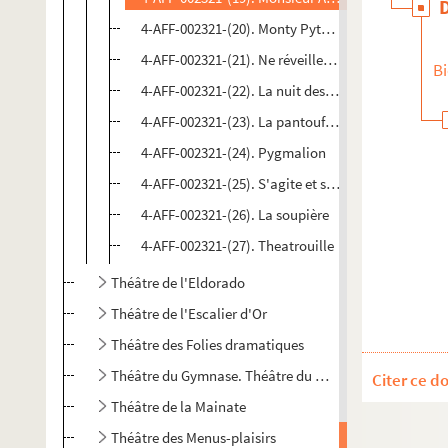
4-AFF-002321-(20). Monty Python's Spamalot
4-AFF-002321-(21). Ne réveillez pas Madame
Bi
4-AFF-002321-(22). La nuit des rois
4-AFF-002321-(23). La pantoufle de vair
4-AFF-002321-(24). Pygmalion
4-AFF-002321-(25). S'agite et se pavane
4-AFF-002321-(26). La soupière
4-AFF-002321-(27). Theatrouille
Théâtre de l'Eldorado
Théâtre de l'Escalier d'Or
Théâtre des Folies dramatiques
Théâtre du Gymnase. Théâtre du Gymnase-Marie Bell
Citer ce d
Théâtre de la Mainate
Théâtre des Menus-plaisirs