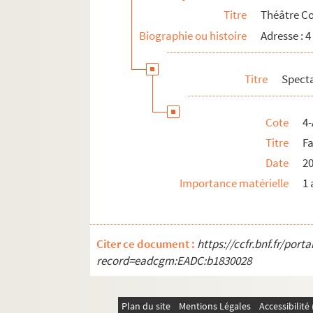
Titre
Théâtre C
Théâtre de la Renaissance
Biographie ou histoire
Adresse : 
Théâtre de la Scala
11e arrondissement
Titre
Spect
12e arrondissement
Cote
4-
Titre
F
Date
2
Importance matérielle
1 
Citer ce document :
https://ccfr.bnf.fr/por
record=eadcgm:EADC:b1830028
Plan du site
Mentions Légales
Accessibilit