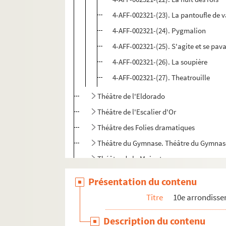
4-AFF-002321-(23). La pantoufle de v
4-AFF-002321-(24). Pygmalion
4-AFF-002321-(25). S'agite et se pav
4-AFF-002321-(26). La soupière
4-AFF-002321-(27). Theatrouille
Théâtre de l'Eldorado
Théâtre de l'Escalier d'Or
Théâtre des Folies dramatiques
Théâtre du Gymnase. Théâtre du Gymnase
Théâtre de la Mainate
Théâtre des Menus-plaisirs
Présentation du contenu
Théâtre du Nouveau Lancry
Titre
10e arrondiss
Théâtre du Petit Saint-Martin
Description du contenu
Théâtre de la Porte-Saint-Martin