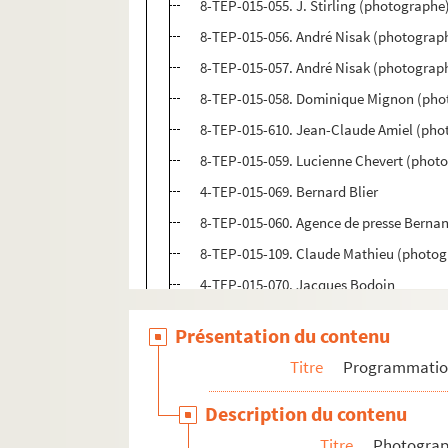
8-TEP-015-055. J. Stirling (photographe
8-TEP-015-056. André Nisak (photograph
8-TEP-015-057. André Nisak (photograp
8-TEP-015-058. Dominique Mignon (phot
8-TEP-015-610. Jean-Claude Amiel (phot
8-TEP-015-059. Lucienne Chevert (phot
4-TEP-015-069. Bernard Blier
8-TEP-015-060. Agence de presse Berna
8-TEP-015-109. Claude Mathieu (photog
4-TEP-015-070. Jacques Bodoin
8-TEP-015-061. Dominique Mignon (pho
Présentation du contenu
8-TEP-015-062. Henriette Boghys
Titre
Programmati
8-TEP-015-063. Valérie Boisgel
8-TEP-015-064. Georges Pierre (photog
Description du contenu
8-TEP-015-065. Jean-Pierre Auber (phot
Titre
Photograph