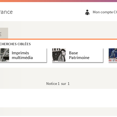
rance
Mon compte C
E
CHERCHES CIBLÉES
Imprimés
Base
multimédia
Patrimoine
Notice
1 sur 1