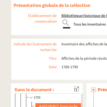
Présentation globale de la collection
Etablissement de
Bibliothèque historique de la
conservation
Tous les inventaires
Actes de la monarchie
Assemblées nationales constituante et législative (1789-17
Convention nationale (1792-1795)
Intitulé de l'instrument de
Inventaire des affiches de l
Directoire (1795-1799)
recherche
Justice révolutionnaire
Titre
Affiches de la période révol
Tribunal du 17 août
Date
1789-1799
Tribunal révolutionnaire
Jugements
Ordonnances d'acquittement
Dans le document :
Prés
1793
4-AFF-003812. François Bezanger