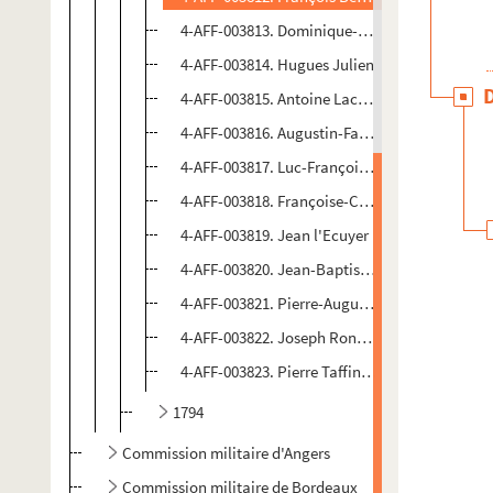
4-AFF-003813. Dominique-Michel Degouy
4-AFF-003814. Hugues Julien
4-AFF-003815. Antoine Lachant père et Antoine
4-AFF-003816. Augustin-Fançois-Marie Lauzann
4-AFF-003817. Luc-François Leboucher de Vall
4-AFF-003818. Françoise-Candide Lebreton et 
4-AFF-003819. Jean l'Ecuyer
4-AFF-003820. Jean-Baptiste-Clément Odienn
4-AFF-003821. Pierre-Augustin Quesneau, Pier
4-AFF-003822. Joseph Ronzé, Antoine Carpenti
4-AFF-003823. Pierre Taffin, Pierre Sautrain et
1794
Commission militaire d'Angers
Commission militaire de Bordeaux