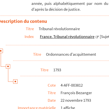
année, puis alphabétiquement par nom du
d'après la décision de justice.
Description du contenu
-Charles Lachant fils
Titre
Tribunal révolutionnaire
e et Adélaide Millin dite Grandmaison
Index
France. Tribunal révolutionnaire
[Suje
efleur
autres
Titre
Ordonnances d'acquittement
e
re-Daniel Robert, Jacques-Pierre Testard, Louis Grimouard
Titre
1793
er et autres
 autres
Cote
4-AFF-003812
Titre
François Bezanger
Date
22 novembre 1793
Importance matérielle
1 affiche