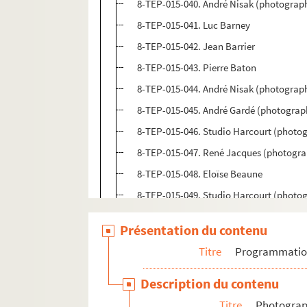
8-TEP-015-040. André Nisak (photograph
8-TEP-015-041. Luc Barney
8-TEP-015-042. Jean Barrier
8-TEP-015-043. Pierre Baton
8-TEP-015-044. André Nisak (photograph
8-TEP-015-045. André Gardé (photograp
8-TEP-015-046. Studio Harcourt (photog
8-TEP-015-047. René Jacques (photogra
8-TEP-015-048. Eloïse Beaune
8-TEP-015-049. Studio Harcourt (photo
8-TEP-015-050. Puytorac (photographe)
Présentation du contenu
8-TEP-015-051. Ch. de Srebnicki (photo
Titre
Programmati
8-TEP-015-052. Daniel Lejeune (photogr
8-TEP-015-053. Studio Harcourt (photog
Description du contenu
8-TEP-015-054. Julien Bertheau
Titre
Photograph