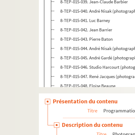
8-TEP-015-039. Jean-Claude Barbier
8-TEP-015-040. André Nisak (photograph
8-TEP-015-041. Luc Barney
8-TEP-015-042. Jean Barrier
8-TEP-015-043. Pierre Baton
8-TEP-015-044. André Nisak (photograph
8-TEP-015-045. André Gardé (photograp
8-TEP-015-046. Studio Harcourt (photog
8-TEP-015-047. René Jacques (photogra
8-TEP-015-048. Eloïse Beaune
8-TEP-015-049. Studio Harcourt (photo
Présentation du contenu
8-TEP-015-050. Puytorac (photographe)
Titre
Programmati
8-TEP-015-051. Ch. de Srebnicki (photo
8-TEP-015-052. Daniel Lejeune (photogr
Description du contenu
8-TEP-015-053. Studio Harcourt (photog
Titre
Photograph