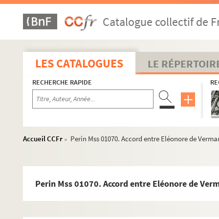
Arcy-Sainte-Restitue
Catalogue collectif de F
Artemps
Athies
Aubenton
LES CATALOGUES
LE RÉPERTOIR
Audigny
RECHERCHE RAPIDE
RE
Bancigny
Barizis-aux-Bois
Barzy
Bassoles
Accueil CCFr
Perin Mss 01070. Accord entre Eléonore de Vermand
>
Bazoches
Beaurevoir
Belleau
Perin Mss 01070. Accord entre Eléonore de Verma
Belleu
Benay