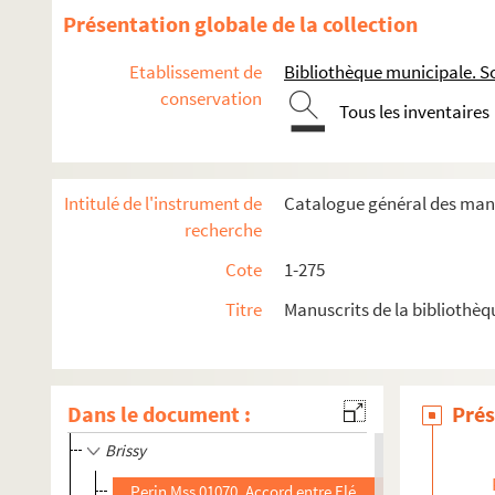
Bibrax
Présentation globale de la collection
Bichancourt
Etablissement de
Bibliothèque municipale. So
Billy-sur-Aisne
conservation
Billy-sur-Ourcq
Tous les inventaires
Blanzy-lez-Fismes
Blérancourt
Intitulé de l'instrument de
Catalogue général des manu
Bohain
recherche
Boncourt
Cote
1-275
Bonnes
Titre
Manuscrits de la bibliothè
Braine
Branges
Braye
Dans le document :
Prés
Brennacum
Brissy
Perin Mss 01070. Accord entre Eléonore de Vermandois 