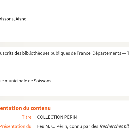
issons, Aisne
scrits des bibliothèques publiques de France. Départements — T
que municipale de Soissons
entation du contenu
Titre
COLLECTION PÉRIN
Présentation du
Feu M. C. Périn, connu par des
Recherches bib
et le chapitre de Laon, touchant le péage dû par les habitants d...