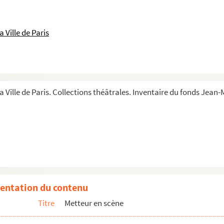
 Ville de Paris
-Elysées)
ce)
se)
de l'Odéon)
a Ville de Paris. Collections théâtrales. Inventaire du fonds Jean
 tournée ; reprise)
-Montparnasse)
 ; reprise)
entation du contenu
Titre
Metteur en scène
ies de répétitions