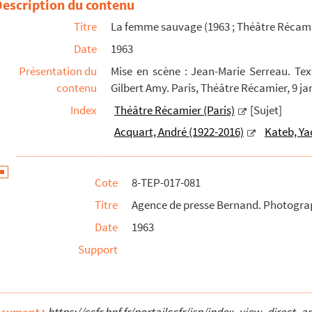
Description du contenu
Titre
La femme sauvage (1963 ; Théâtre Récami
reprise)
Date
1963
Présentation du
Mise en scène : Jean-Marie Serreau. Tex
contenu
Gilbert Amy. Paris, Théâtre Récamier, 9 ja
Index
Théâtre Récamier (Paris)
[Sujet]
Acquart, André (1922-2016)
Kateb, Ya
 ; reprise)
Cote
8-TEP-017-081
Titre
Agence de presse Bernand. Photograp
ise)
Date
1963
Support
tional Populaire)