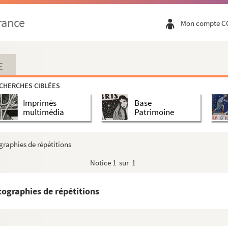
rance
Mon compte C
E
CHERCHES CIBLÉES
Imprimés
Base
Noctambules)
multimédia
Patrimoine
raphies de répétitions
Notice
1 sur 1
de Babylone)
ographies de répétitions
ise)