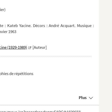
er)
te : Kateb Yacine. Décors : André Acquart. Musique :
nvier 1963
cine (1929-1989)
[Auteur]
hies de répétitions
Plus