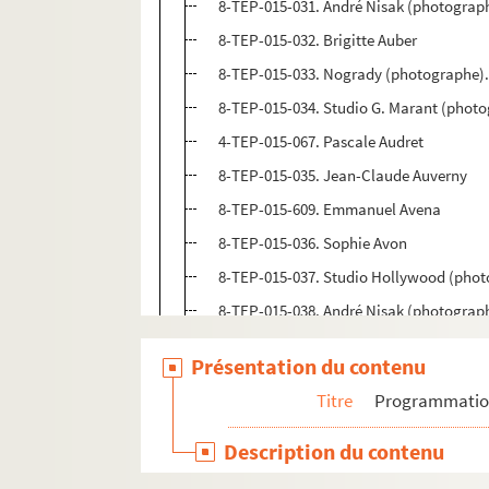
8-TEP-015-031. André Nisak (photograph
8-TEP-015-032. Brigitte Auber
8-TEP-015-033. Nogrady (photographe).
8-TEP-015-034. Studio G. Marant (phot
4-TEP-015-067. Pascale Audret
8-TEP-015-035. Jean-Claude Auverny
8-TEP-015-609. Emmanuel Avena
8-TEP-015-036. Sophie Avon
8-TEP-015-037. Studio Hollywood (phot
8-TEP-015-038. André Nisak (photograph
8-TEP-015-652. Roland Bailly
Présentation du contenu
4-TEP-015-068. Francette Levieux (phot
Titre
Programmati
8-TEP-015-039. Jean-Claude Barbier
8-TEP-015-040. André Nisak (photograph
Description du contenu
8-TEP-015-041. Luc Barney