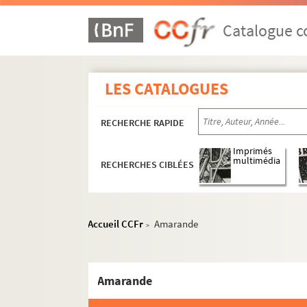
Catalogue co
LES CATALOGUES
RECHERCHE RAPIDE
Imprimés
multimédia
RECHERCHES CIBLÉES
Administration
Programmation
Accueil CCFr
Amarande
>
Affiches
Journal des tournées
Amarande
Programmes
Relevés de mise en scène, textes et parti