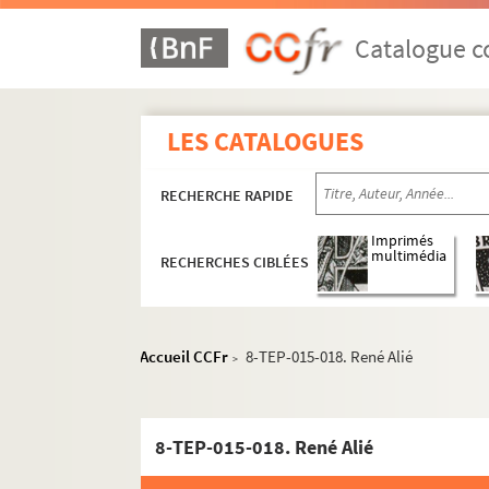
Catalogue co
LES CATALOGUES
RECHERCHE RAPIDE
Imprimés
multimédia
RECHERCHES CIBLÉES
Accueil CCFr
8-TEP-015-018. René Alié
>
Administration
8-TEP-015-018. René Alié
Programmation
Affiches