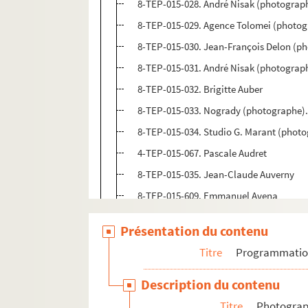
8-TEP-015-028. André Nisak (photograph
8-TEP-015-029. Agence Tolomei (photogr
8-TEP-015-030. Jean-François Delon (ph
8-TEP-015-031. André Nisak (photograph
8-TEP-015-032. Brigitte Auber
8-TEP-015-033. Nogrady (photographe).
8-TEP-015-034. Studio G. Marant (phot
4-TEP-015-067. Pascale Audret
8-TEP-015-035. Jean-Claude Auverny
8-TEP-015-609. Emmanuel Avena
8-TEP-015-036. Sophie Avon
Présentation du contenu
8-TEP-015-037. Studio Hollywood (phot
Titre
Programmati
8-TEP-015-038. André Nisak (photograph
8-TEP-015-652. Roland Bailly
Description du contenu
4-TEP-015-068. Francette Levieux (phot
Titre
Photograph