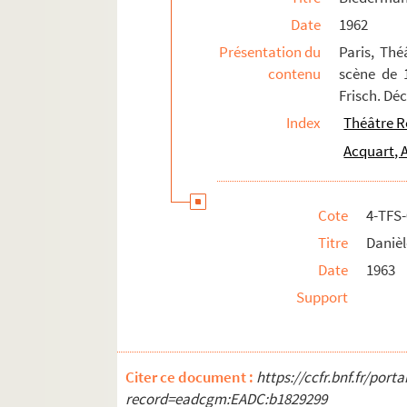
Date
1962
Béatrice du Congo (1971 ; Avignon)
Présentation du
Paris, Thé
Homme pour homme (1972 ; Martinique ; 
contenu
scène de 
Le printemps des bonnets rouges (1972 ; 
Frisch. Dé
Les bonnes (1973 ; Martinique ; reprise)
Index
Théâtre R
Les bonnes (1974 ; Nanterre ; reprise)
Acquart, 
Comédien
Directeur de compagnie
Cote
4-TFS
Architecte
Titre
Danièl
Théoricien
Date
1963
Biographie
Support
Post-mortem
Documents non identifiés
Citer ce document :
https://ccfr.bnf.fr/por
record=eadcgm:EADC:b1829299