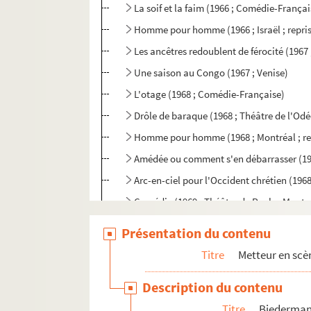
La soif et la faim (1966 ; Comédie-Françai
Homme pour homme (1966 ; Israël ; repri
Les ancêtres redoublent de férocité (1967
Une saison au Congo (1967 ; Venise)
L'otage (1968 ; Comédie-Française)
Drôle de baraque (1968 ; Théâtre de l'Od
Homme pour homme (1968 ; Montréal ; re
Amédée ou comment s'en débarrasser (196
Arc-en-ciel pour l'Occident chrétien (1968
Comédie (1969 ; Théâtre de Poche-Montpa
Une tempête (1969 ; Hammamet)
Présentation du contenu
Une tempête (1969 ; Venise ; reprise)
Titre
Metteur en scè
Le pain dur (1969 ; Comédie-Française)
Description du contenu
Une tempête (1970 ; Baalbeck ; reprise)
Titre
Biedermann
La mort de Bessie Smith (1970 ; tournée)