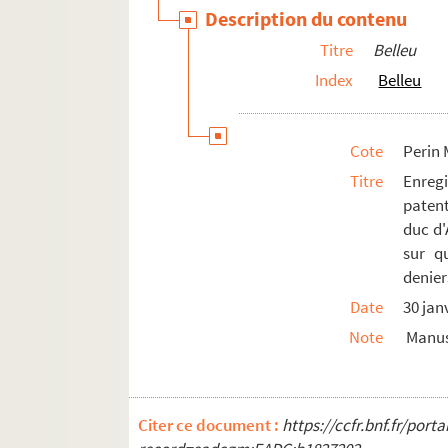
Coingt
Description du contenu
Commenchon
Titre
Belleu
Condé-sur-Aisne
Index
Belleu
Condren
Coucy-le-Château
Cote
Perin 
Coulonges
Titre
Enreg
Couvron
patent
duc d'
Coyolles
sur q
Craonne
denier
Crépy en Laonnois
Date
30 jan
Cuffies
Note
Manus
Cys-la-Commune
Dercy
Dhuizel
Citer ce document :
https://ccfr.bnf.fr/por