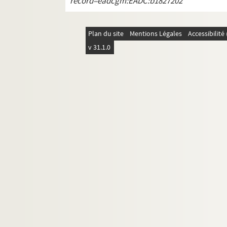
record=eadcgm:EADC:b1827202
Dommiers
Epagny
Etampes
Plan du site
Mentions Légales
Accessibilit
v 31.1.0
Etréaupont
Etrépilly
.
Fonsomme
Gauchy
Gercy
Goussancourt
Gouy
Guise
Haramont
Hirson
Homblières
.
Jouy