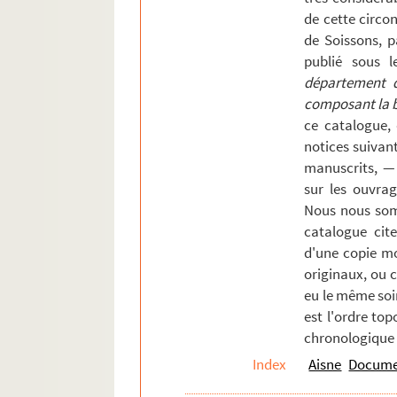
de cette circons
Charly
de Soissons, p
Chassemy
publié sous l
Château-Thierry
département de
composant la bi
Chauny
ce catalogue,
Chavignon
notices suivan
Chavonne
manuscrits, —
sur les ouvrag
Chézy-sur-Marne
Nous nous som
Chigny
catalogue cite
Ciry-Salsoigne
d'une copie mo
Clairfontaine
originaux, ou 
eu le même soi
Clermont
est l'ordre top
Clamecy
chronologique 
Cœuvres et Valsery
Index
Aisne
Documen
Coincy