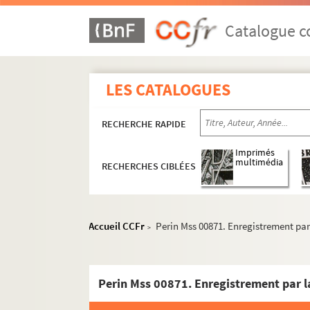
Catalogue co
LES CATALOGUES
Fonds historique
COLLECTION PÉRIN
RECHERCHE RAPIDE
Aisne
Imprimés
Acy
multimédia
RECHERCHES CIBLÉES
Allemant
Ambleny
Any-Martin-Rieux
Accueil CCFr
Perin Mss 00871. Enregistrement par 
>
Arcy-Sainte-Restitue
Artemps
Athies
Aubenton