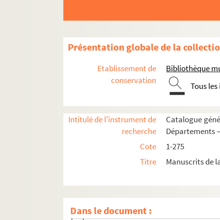
Audigny
Bancigny
Barizis-aux-Bois
Présentation globale de la collecti
Barzy
Etablissement de
Bibliothèque mu
Bassoles
conservation
Tous les
Bazoches
Beaurevoir
Intitulé de l'instrument de
Catalogue génér
Belleau
recherche
Départements —
Belleu
Cote
1-275
Perin Mss 00865. Mandement de François, 
Titre
Manuscrits de l
Perin Mss 00866. Enquête faite par Jean 
Perin Mss 00867. Lettres patentes de Fran
Perin Mss 00868. Confirmation par le roi 
Dans le document :
Perin Mss 00869. Mandement du roi aux tr