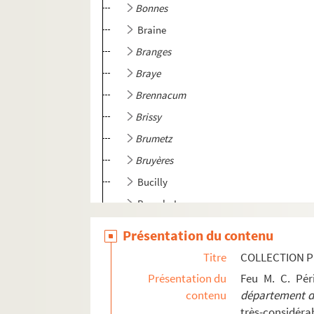
Bonnes
Braine
Branges
Braye
Brennacum
Brissy
Brumetz
Bruyères
Bucilly
Bucy-le-Long
Buzancy
Présentation du contenu
Camelin-et-le Fresne
Titre
COLLECTION P
Caumont
Présentation du
Feu M. C. Pé
Cerseuil
contenu
département de
très-considérab
Chaourse