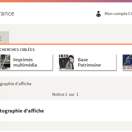
se)
rance
Mon compte C
de l'Odéon)
 tournée ; reprise)
E
-Montparnasse)
CHERCHES CIBLÉES
Imprimés
Base
multimédia
Patrimoine
 ; reprise)
graphie d'affiche
Notice
1 sur 1
reprise)
tographie d'affiche