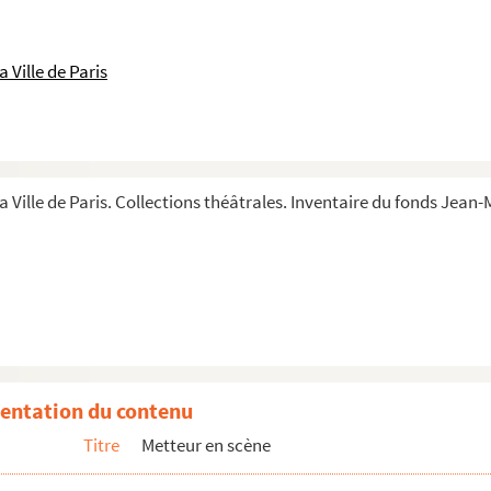
 ; reprise)
 Ville de Paris
ise)
a Ville de Paris. Collections théâtrales. Inventaire du fonds Jean
tional Populaire)
entation du contenu
Titre
Metteur en scène
hies de dessins de costumes
hie d'affiche