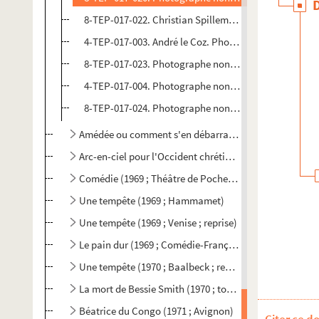
8-TEP-017-022. Christian Spillemaecker. Photograp
4-TEP-017-003. André le Coz. Photographies de scène
8-TEP-017-023. Photographe non identifié. Photograp
4-TEP-017-004. Photographe non identifié. Photograp
8-TEP-017-024. Photographe non identifié. Jean-Loui
Amédée ou comment s'en débarrasser (1968 ; Roumanie 
Arc-en-ciel pour l'Occident chrétien (1968 ; Théâtre de 
Comédie (1969 ; Théâtre de Poche-Montparnasse ; repr
Une tempête (1969 ; Hammamet)
Une tempête (1969 ; Venise ; reprise)
Le pain dur (1969 ; Comédie-Française)
Une tempête (1970 ; Baalbeck ; reprise)
La mort de Bessie Smith (1970 ; tournée)
Béatrice du Congo (1971 ; Avignon)