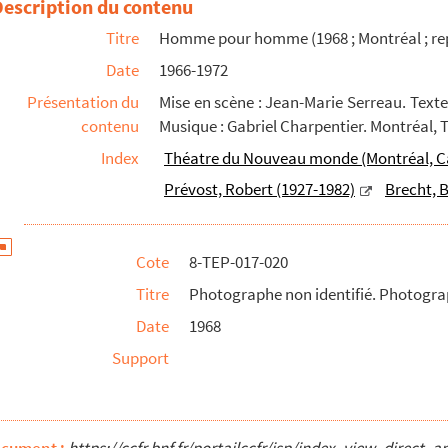
Description du contenu
hies de documents de programmation
Titre
Homme pour homme (1968 ; Montréal ; rep
Date
1966-1972
hies de scène.1
Présentation du
Mise en scène : Jean-Marie Serreau. Texte
hies de scène
contenu
Musique : Gabriel Charpentier. Montréal,
s Roux. Lettre à Jean-Marie Serreau
Index
Théatre du Nouveau monde (Montréal, 
Prévost, Robert (1927-1982)
Brecht, B
; reprise)
la Cité Internationale)
ise)
Cote
8-TEP-017-020
Titre
Photographe non identifié. Photograp
Date
1968
Support