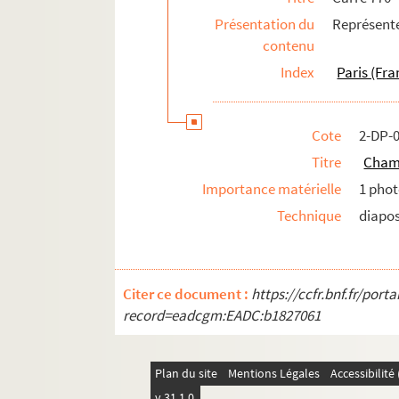
Présentation du
Représent
contenu
Index
Paris (Fra
Cote
2-DP-
Titre
Champ
Importance matérielle
1 phot
Technique
diapos
Citer ce document :
https://ccfr.bnf.fr/por
record=eadcgm:EADC:b1827061
Plan du site
Mentions Légales
Accessibilit
v 31.1.0