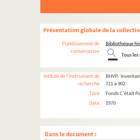
e
e
Carrés 721 à 740. 7
et 8
arrondissements
er
e
e
e
Carrés 741 à 760. 1
, 6
, 7
et 8
arrondisseme
er
e
e
e
e
Carrés 761 à 780. 1
, 2
, 4
, 6
et 7
arrondissem
Présentation globale de la collecti
4-EPF-012-1778-043. Plan de Paris quadrillé p
Etablissement de
Bibliothèque his
Carré 761
conservation
Tous les
Carré 762
Carré 763
Intitulé de l'instrument de
BHVP. Inventair
Carré 764
recherche
721 à 902
Carré 765
Titre
Fonds C'était Pa
Carré 766
Date
1970
Carré 767
Carré 768
Carré 769
Dans le document :
Carré 770