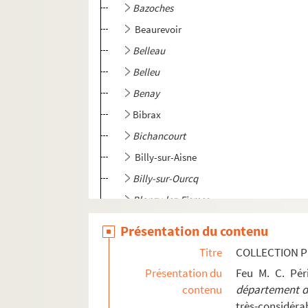
Bazoches
Beaurevoir
Belleau
Belleu
Benay
Bibrax
Bichancourt
Billy-sur-Aisne
Billy-sur-Ourcq
Blanzy-lez-Fismes
Blérancourt
Présentation du contenu
Bohain
Titre
COLLECTION P
Boncourt
Présentation du
Feu M. C. Pé
Bonnes
contenu
département de
très-considérab
Braine