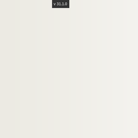
Commenchon
v 31.1.0
Condé-sur-Aisne
Condren
Coucy-le-Château
Coulonges
Couvron
Coyolles
Craonne
Crépy en Laonnois
Cuffies
Cys-la-Commune
Dercy
Dhuizel
Dommiers
Epagny