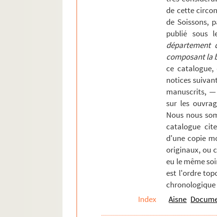
de cette circons
Branges
de Soissons, p
Braye
publié sous l
Brennacum
département de
composant la bi
Brissy
ce catalogue,
Brumetz
notices suivan
Bruyères
manuscrits, —
sur les ouvrag
Bucilly
Nous nous som
Bucy-le-Long
catalogue cite
Buzancy
d'une copie mo
Camelin-et-le Fresne
originaux, ou 
eu le même soi
Caumont
est l'ordre top
Cerseuil
chronologique 
Chaourse
Index
Aisne
Documen
Charly