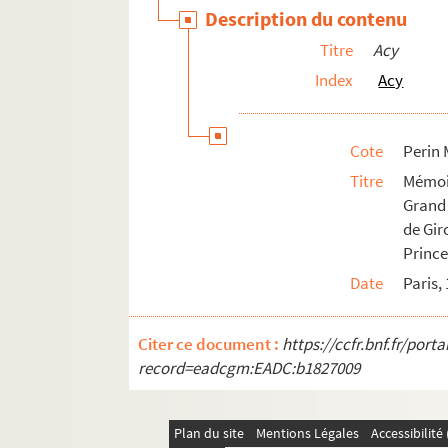
Chassemy
Description du contenu
Château-Thierry
Titre
Acy
Chauny
Index
Acy
Chavignon
Chavonne
Cote
Perin 
Chézy-sur-Marne
Titre
Mémoi
Chigny
Grand 
de Gir
Ciry-Salsoigne
Prince
Clairfontaine
Date
Paris,
Clermont
Clamecy
Citer ce document :
https://ccfr.bnf.fr/por
Cœuvres et Valsery
record=eadcgm:EADC:b1827009
Coincy
Coingt
Plan du site
Mentions Légales
Accessibilit