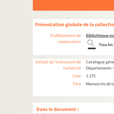
Présentation globale de la collecti
Etablissement de
Bibliothèque mu
conservation
Tous les
Intitulé de l'instrument de
Catalogue génér
recherche
Départements —
Cote
1-275
Fonds historique
Titre
Manuscrits de l
COLLECTION PÉRIN
Aisne
Acy
Dans le document :
Perin Mss 00752. Bail par l'abbaye de Sa