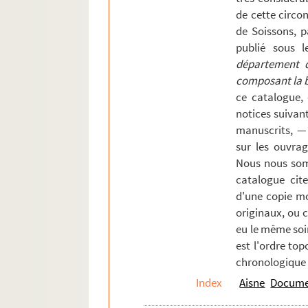
Billy-sur-Aisne
de cette circons
Billy-sur-Ourcq
de Soissons, p
Blanzy-lez-Fismes
publié sous l
département de
Blérancourt
composant la bi
Bohain
ce catalogue,
Boncourt
notices suivan
manuscrits, —
Bonnes
sur les ouvrag
Braine
Nous nous som
Branges
catalogue cite
Braye
d'une copie mo
originaux, ou 
Brennacum
eu le même soi
Brissy
est l'ordre top
Brumetz
chronologique 
Bruyères
Index
Aisne
Documen
Bucilly