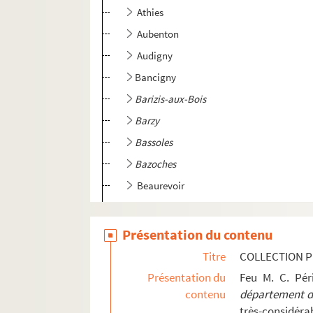
Athies
Aubenton
Audigny
Bancigny
Barizis-aux-Bois
Barzy
Bassoles
Bazoches
Beaurevoir
Belleau
Belleu
Présentation du contenu
Benay
Titre
COLLECTION P
Bibrax
Présentation du
Feu M. C. Pé
contenu
département de
Bichancourt
très-considérab