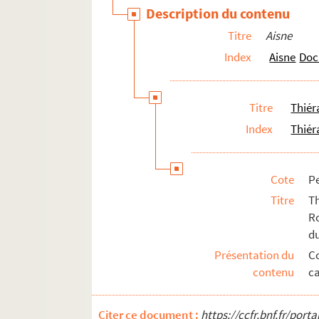
Description du contenu
Bucy-le-Long
Titre
Aisne
Buzancy
Index
Aisne
Doc
Camelin-et-le Fresne
Caumont
Cerseuil
Titre
Thiér
Chaourse
Index
Thiér
Charly
Chassemy
Cote
Pe
Château-Thierry
Titre
Th
Chauny
Ro
du
Chavignon
Présentation du
C
Chavonne
contenu
ca
Chézy-sur-Marne
Chigny
Citer ce document :
https://ccfr.bnf.fr/por