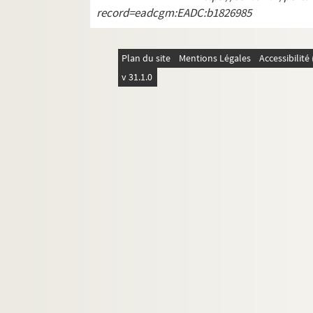
Ciry-Salsoigne
record=eadcgm:EADC:b1826985
Clairfontaine
Clermont
Plan du site
Mentions Légales
Accessibilit
Clamecy
v 31.1.0
Cœuvres et Valsery
Coincy
Coingt
Commenchon
Condé-sur-Aisne
Condren
Coucy-le-Château
Coulonges
Couvron
Coyolles
Craonne