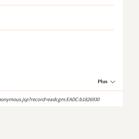
Plus
ct_anonymous.jsp?record=eadcgm:EADC:b1826930