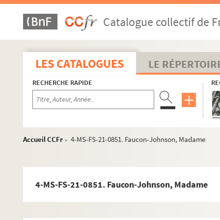
Canada
Catalogue collectif de F
Chine
Confédération helvétique
Cuba
LES CATALOGUES
LE RÉPERTOIR
Danemark
RECHERCHE RAPIDE
RE
Égypte
Espagne
États-Unis
4-MS-FS-21-0833. Addams, Jane
Accueil CCFr
4-MS-FS-21-0851. Faucon-Johnson, Madame
>
4-MS-FS-21-0834. Anderson, Mary
2-MS-FS-21-18. Anthony, Susan Brownell (1)
1-MS-FS-21-01. Anthony, Susan Brownell (2)
4-MS-FS-21-0851. Faucon-Johnson, Madame
4-MS-FS-21-0835. Belmont, Alva
4-MS-FS-21-0836. Blackwell, Antoinette Louisa Brow