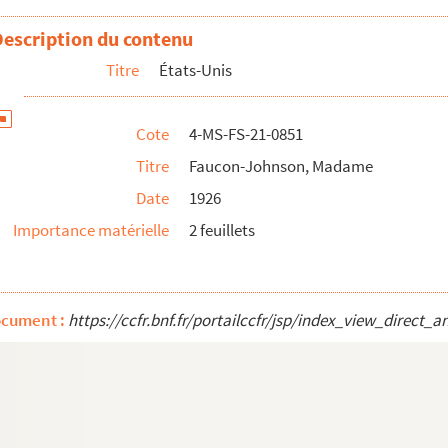
Description du contenu
Titre
États-Unis
 Sarah Moore
Cote
4-MS-FS-21-0851
Titre
Faucon-Johnson, Madame
Date
1926
Importance matérielle
2 feuillets
ocument :
https://ccfr.bnf.fr/portailccfr/jsp/index_view_dire