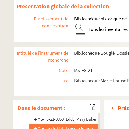
4-MS-FS-21-0837. Blackwell, Elizabeth
Présentation globale de la collection
4-MS-FS-21-0838. Blake, Lillie Devereux
Etablissement de
Bibliothèque historique de la
4-MS-FS-21-0839. Buchanon, Grace
conservation
Tous les inventaires
4-MS-FS-21-0840. Buck, Pearl Sydenstricker
4-MS-FS-21-0841. Burr, Jane
4-MS-FS-21-0842. Catt, Carrie Chapman
Intitulé de l'instrument de
Bibliothèque Bouglé. Dossi
4-MS-FS-21-0843. Chanler, Mrs
recherche
4-MS-FS-21-0844. Child, Lydia Maria Francis
Cote
MS-FS-21
4-MS-FS-21-0845. Cody, Ruth
Titre
Bibliothèque Marie-Louise 
4-MS-FS-21-0846. Conniston, Ruth Muzzy
4-MS-FS-21-0847. Dickinson, Anna Elizabeth
4-MS-FS-21-0848. Dix, Dorothea Lynde
Dans le document :
Prés
4-MS-FS-21-0849. Earhart, Amelia
4-MS-FS-21-0850. Eddy, Mary Baker
4-MS-FS-21-0851. Faucon-Johnson, Madame