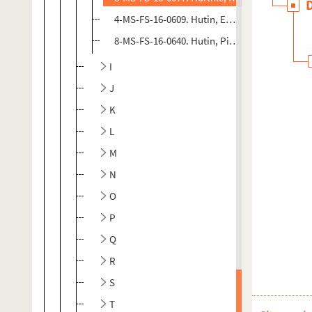
4-MS-FS-16-0609. Hutin, Emile
8-MS-FS-16-0640. Hutin, Pierre
I
J
K
L
M
N
O
P
Q
R
S
T