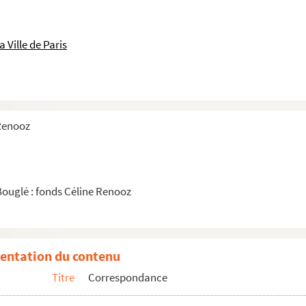
ur et Madame Julien
 Ville de Paris
 Renooz
Bouglé : fonds Céline Renooz
entation du contenu
Titre
Correspondance