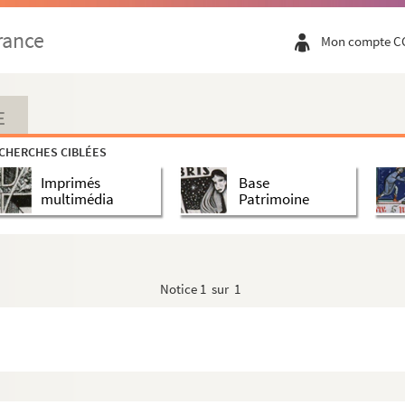
rance
Mon compte C
E
CHERCHES CIBLÉES
Imprimés
Base
multimédia
Patrimoine
Notice
1 sur 1