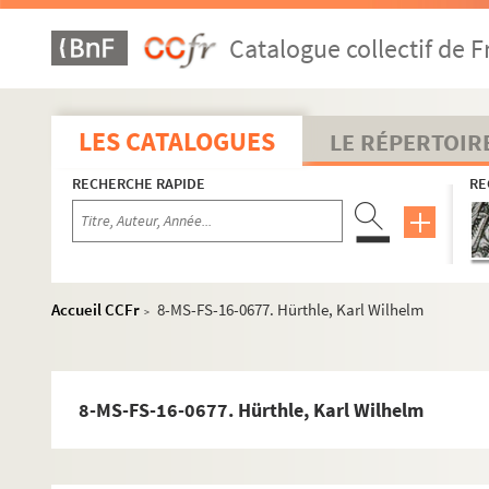
4-MS-FS-16-0596. Harmois, Georges
Catalogue collectif de F
8-MS-FS-16-0623. Haslam, N.E.
4-MS-FS-16-0597. Hasslauer, Henry
8-MS-FS-16-0625. Haurigot, Georges
LES CATALOGUES
LE RÉPERTOIR
8-MS-FS-16-0626. Haury, Marie
RECHERCHE RAPIDE
RE
4-MS-FS-16-0598. Hautefeuille, V.
4-MS-FS-16-0599. Hébert Stevens, Jeanne
8-MS-FS-16-0627. Hémery, H.
4-MS-FS-16-0600. Hennecart, H.
Accueil CCFr
8-MS-FS-16-0677. Hürthle, Karl Wilhelm
>
8-MS-FS-16-0629. Henry
8-MS-FS-16-0628. Henry, C.
4-MS-FS-16-0602. Herblay, Noelle
8-MS-FS-16-0677. Hürthle, Karl Wilhelm
4-MS-FS-16-0603. Hérès, Alis
8-MS-FS-16-0630. Hersant, J.J. Louis