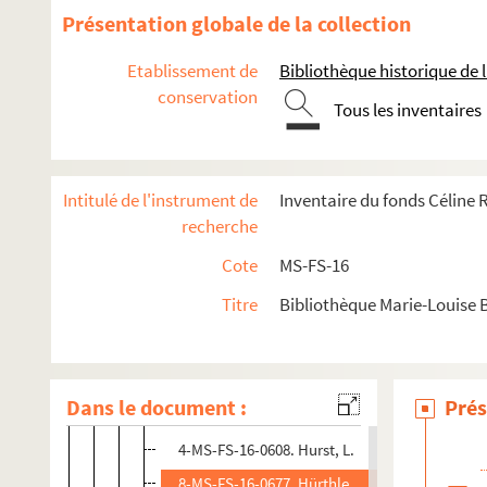
4-MS-FS-16-0604. Hersant de Lummen, Monsie
Présentation globale de la collection
8-MS-FS-16-0631. Herzl, Theodor
Etablissement de
Bibliothèque historique de la
8-MS-FS-16-0632. Heutte, Louise
conservation
Tous les inventaires
4-MS-FS-16-0605. Hofmann, Ida
8-MS-FS-16-0634. Holman, J.B.
8-MS-FS-16-0635. Holmgren, Frithiof
Intitulé de l'instrument de
Inventaire du fonds Céline
8-MS-FS-16-0624. Hochachtung, Monsieur
recherche
8-MS-FS-16-0595. Horn, E.
Cote
MS-FS-16
8-MS-FS-16-0636. Horvilleur, D.
Titre
Bibliothèque Marie-Louise 
8-MS-FS-16-0637. Hoskyns-Abrahall, Wenona
8-MS-FS-16-0638. Hubbard, Gustave-Adolphe
8-MS-FS-16-0639. Huot, Marie
Dans le document :
Prés
4-MS-FS-16-0607. Hureau, Emile
4-MS-FS-16-0608. Hurst, L.
8-MS-FS-16-0677. Hürthle, Karl Wilhelm